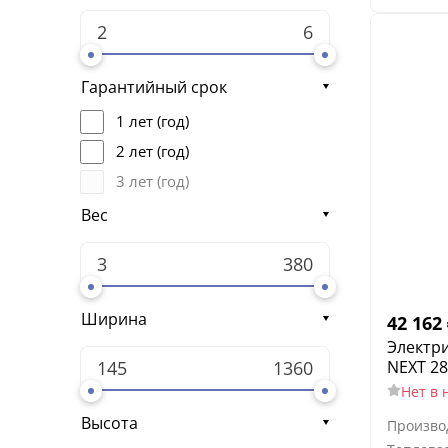
Гарантийный срок
1 лет (год)
2 лет (год)
3 лет (год)
Вес
Ширина
42 162
Электри
NEXT 28
Нет в 
Высота
Произво