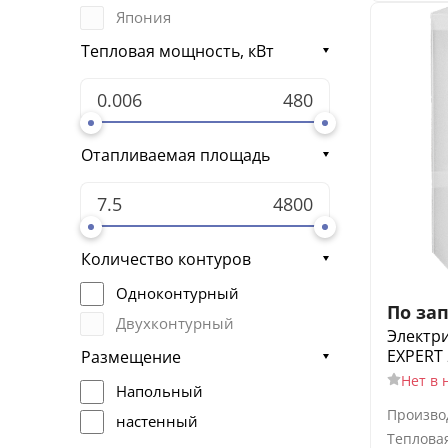
Arderia
Япония
Тепловая мощность, кВт
Отапливаемая площадь
Количество контуров
Одноконтурный
По за
Двухконтурный
Электри
EXPERT 
Размещение
Нет в 
Напольный
Произво
настенный
Теплова