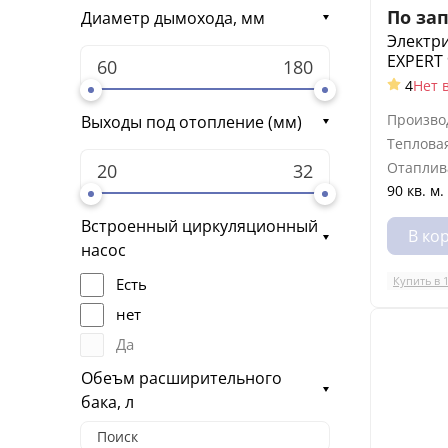
По за
Диаметр дымохода, мм
Электри
EXPERT 
4
Нет 
Произво
Выходы под отопление (мм)
Теплова
Отаплив
90 кв. м.
Встроенный циркуляционный
В ко
насос
Купить в 
Есть
нет
Да
Обеъм расширительного
бака, л