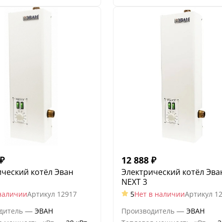
₽
12 888
₽
ческий котёл Эван
Электрический котёл Эва
NEXT 3
наличии
Артикул
12917
5
Нет в наличии
Артикул
1
—
—
дитель
ЭВАН
Производитель
ЭВАН