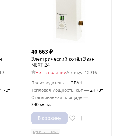
40 663
₽
н
Электрический котёл Эван
NEXT 24
19
Нет в наличии
Артикул
12916
—
Производитель
ЭВАН
—
1 кВт
Тепловая мощность, кВт
24 кВт
—
Отапливаемая площадь
240 кв. м.
В корзину
Купить в 1 клик