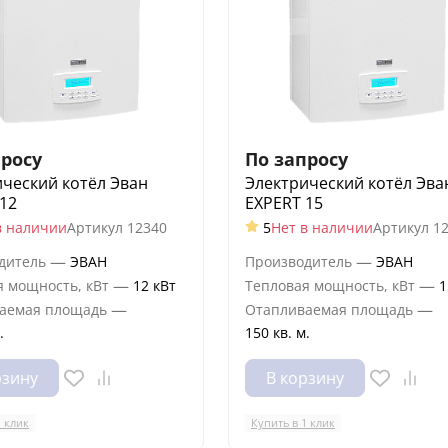
просу
По запросу
ческий котёл Эван
Электрический котёл Эва
12
EXPERT 15
в наличии
Артикул
12340
5
Нет в наличии
Артикул
1
—
—
дитель
ЭВАН
Производитель
ЭВАН
—
—
я мощность, кВт
12 кВт
Тепловая мощность, кВт
1
—
—
аемая площадь
Отапливаемая площадь
.
150 кв. м.
рзину
В корзину
1 клик
Купить в 1 клик