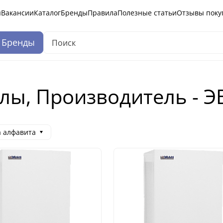
ы
Вакансии
Каталог
Бренды
Правила
Полезные статьи
Отзывы поку
Бренды
лы, Производитель - 
а алфавита