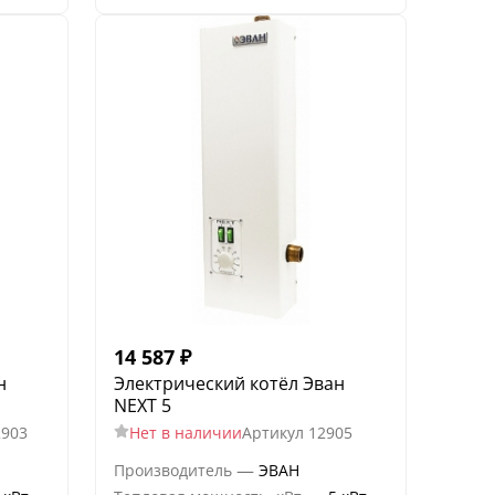
14 587
₽
н
Электрический котёл Эван
NEXT 5
2903
Нет в наличии
Артикул
12905
—
Производитель
ЭВАН