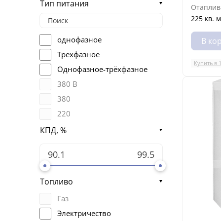
Тип питания
Отаплив
225 кв. м
однофазное
В ко
Трехфазное
Купить в 
Однофазное-трёхфазное
380 В
380
220
КПД, %
Топливо
Газ
Электричество