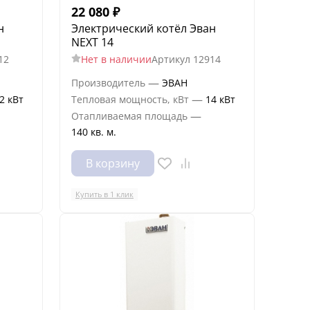
22 080
₽
н
Электрический котёл Эван
NEXT 14
12
Нет в наличии
Артикул
12914
—
Производитель
ЭВАН
—
2 кВт
Тепловая мощность, кВт
14 кВт
—
Отапливаемая площадь
140 кв. м.
В корзину
Купить в 1 клик