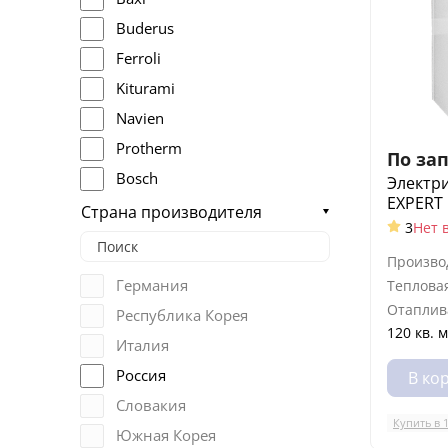
Buderus
Ferroli
Kiturami
Navien
Protherm
По за
Bosch
Электри
EXPERT 
Viessmann
Страна производителя
3
Нет 
ZOTA
Произво
Бастион
Германия
Теплова
Рэко
Отаплив
Республика Корея
ЭВАН
120 кв. м
Италия
STOUT
Россия
В ко
Kentatsu
Словакия
Lamborghini
Купить в 
Южная Корея