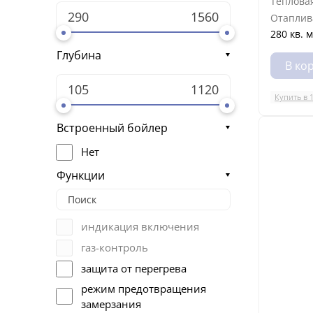
Теплова
Отаплив
280 кв. м
Глубина
В ко
Купить в 
Встроенный бойлер
Нет
Функции
индикация включения
газ-контроль
защита от перегрева
режим предотвращения
замерзания