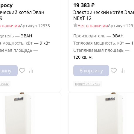
просу
19 383
₽
ческий котёл Эван
Электрический котёл Эва
9
NEXT 12
в наличии
Артикул
12335
Нет в наличии
Артикул
129
—
—
дитель
ЭВАН
Производитель
ЭВАН
—
—
я мощность, кВт
9 кВт
Тепловая мощность, кВт
1
—
—
аемая площадь
Отапливаемая площадь
120 кв. м.
рзину
В корзину
1 клик
Купить в 1 клик