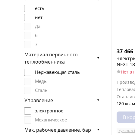
есть
нет
Да
6
7
37 466
Материал первичного
Электри
теплообменника
NEXT 18
Нет в 
Нержавеющая сталь
Медь
Произво
Теплова
Сталь
Отаплив
Управление
180 кв. м
электронное
В ко
Механическое
Мак. рабочее давление, бар
Купить в 