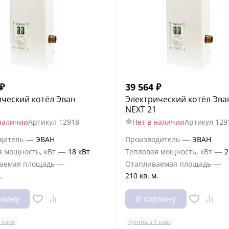
₽
39 564
₽
ческий котёл Эван
Электрический котёл Эва
NEXT 21
наличии
Артикул
12918
Нет в наличии
Артикул
129
—
—
дитель
ЭВАН
Производитель
ЭВАН
—
—
я мощность, кВт
18 кВт
Тепловая мощность, кВт
2
—
—
аемая площадь
Отапливаемая площадь
.
210 кв. м.
рзину
В корзину
1 клик
Купить в 1 клик