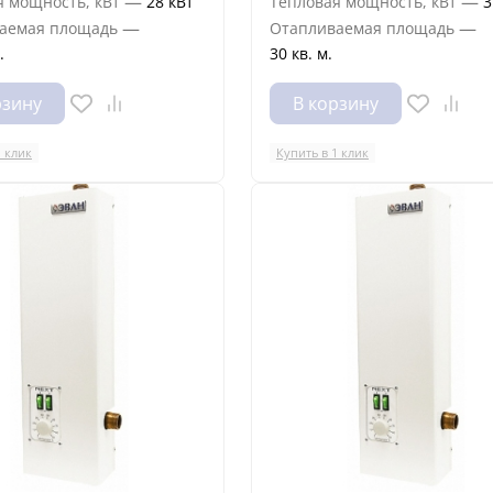
—
—
я мощность, кВт
28 кВт
Тепловая мощность, кВт
3
—
—
аемая площадь
Отапливаемая площадь
.
30 кв. м.
рзину
В корзину
1 клик
Купить в 1 клик