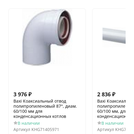
3 976
₽
2 836
₽
Baxi Коаксиальный отвод
Baxi Коаксиальн
полипропиленовый 87°, диам.
полипропиленово
60/100 мм для
60/100 мм, длина
конденсационных котлов
конденсационных
В наличии
В наличии
Артикул
KHG71405971
Артикул
KHG7140