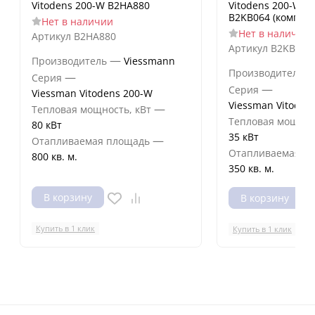
Vitodens 200-W B2HA880
Vitodens 200-W B
B2KB064 (комплек
Нет в наличии
Нет в наличии
Артикул
B2HA880
Артикул
B2KB064
—
Производитель
Viessmann
Производитель
—
Серия
—
Серия
Viessman Vitodens 200-W
Viessman Vitoden
—
Тепловая мощность, кВт
Тепловая мощнос
80 кВт
35 кВт
—
Отапливаемая площадь
Отапливаемая п
800 кв. м.
350 кв. м.
В корзину
В корзину
Купить в 1 клик
Купить в 1 клик