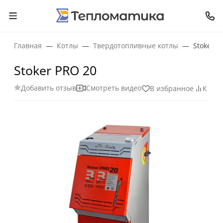
Главная
Котлы
Твердотопливные котлы
Stoker P
Stoker PRO 20
Добавить отзыв
Смотреть видео
В избранное
К ср