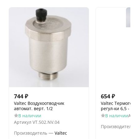
744
₽
654
₽
Valtec Воздухоотводчик
Valtec Термоголо
автомат. верт. 1/2
регул-ки 6,5 - 27
В наличии
В наличии
Арти
Артикул
VT.502.NV.04
Производитель
—
Производитель
Valtec