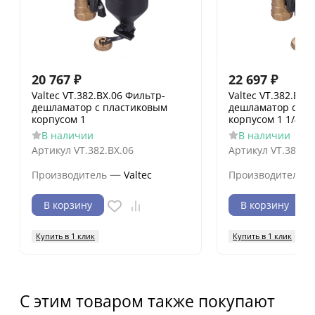
20 767
₽
22 697
₽
Valtec VT.382.BX.06 Фильтр-
Valtec VT.382.BX.
дешламатор с пластиковым
дешламатор с пл
корпусом 1
корпусом 1 1/4
В наличии
В наличии
Артикул
VT.382.BX.06
Артикул
VT.382.B
—
Производитель
Valtec
Производитель
В корзину
В корзину
Купить в 1 клик
Купить в 1 клик
С этим товаром также покупают