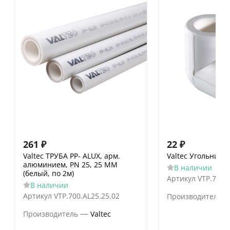
261
₽
22
₽
Valtec ТРУБА PP- ALUX, арм.
Valtec Угольник 
алюминием, PN 25, 25 MM
В наличии
(белый, по 2м)
Артикул
VTP.751.
В наличии
Артикул
VTP.700.AL25.25.02
Производитель
—
Производитель
Valtec