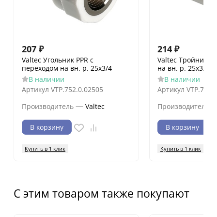
207
₽
214
₽
Valtec Угольник PPR с
Valtec Тройник P
переходом на вн. р. 25х3/4
на вн. р. 25х3/4
В наличии
В наличии
Артикул
VTP.752.0.02505
Артикул
VTP.732.
—
Производитель
Valtec
Производитель
В корзину
В корзину
Купить в 1 клик
Купить в 1 клик
С этим товаром также покупают