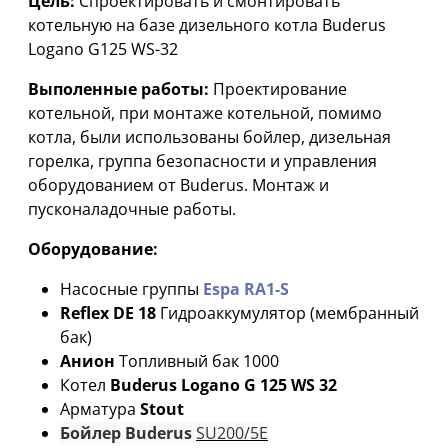
Цель:
Спроектировать и смонтировать
котельную на базе дизельного котла Buderus
Logano G125 WS-32
Выполенные работы:
Проектирование
котельной, при монтаже котельной, помимо
котла, были использованы бойлер, дизельная
горелка, группа безопасности и управления
оборудованием от Buderus. Монтаж и
пусконаладочные работы.
Оборудование:
Насосные группы
Espa RA1-S
Reflex
DE 18
Гидроаккумулятор (мембранный
бак)
Анион
Топливный бак 1000
Котел
Buderus Logano G 125 WS 32
Арматура
Stout
Бойлер
Buderus
SU200/5E