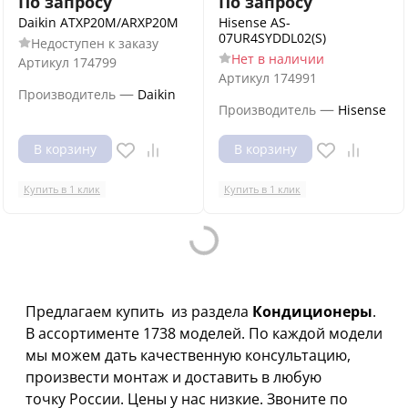
По запросу
По запросу
Daikin ATXP20M/ARXP20M
Hisense AS-
07UR4SYDDL02(S)
Недоступен к заказу
Нет в наличии
Артикул
174799
Артикул
174991
—
Производитель
Daikin
—
Производитель
Hisense
В корзину
В корзину
Купить в 1 клик
Купить в 1 клик
Loading...
Предлагаем купить
из раздела
Кондиционеры
.
В ассортименте 1738 моделей. По каждой модели
мы можем дать качественную консультацию,
произвести монтаж и доставить в любую
точку России. Цены у нас низкие. Звоните по