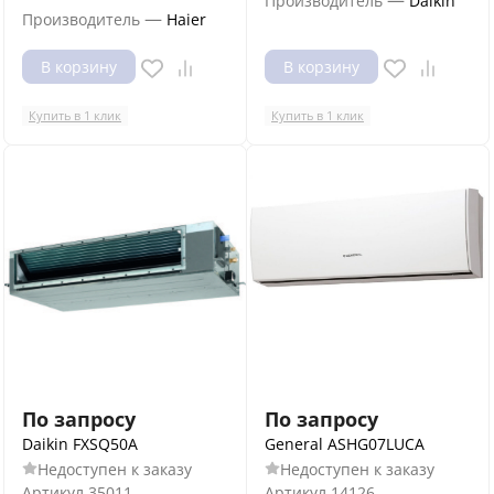
—
Производитель
Daikin
—
Производитель
Haier
В корзину
В корзину
Купить в 1 клик
Купить в 1 клик
По запросу
По запросу
Daikin FXSQ50A
General ASHG07LUCA
Недоступен к заказу
Недоступен к заказу
Артикул
35011
Артикул
14126