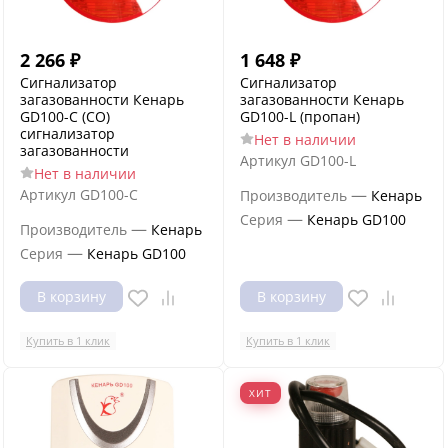
2 266
₽
1 648
₽
Сигнализатор
Сигнализатор
загазованности Кенарь
загазованности Кенарь
GD100-C (CO)
GD100-L (пропан)
сигнализатор
Нет в наличии
загазованности
Артикул
GD100-L
Нет в наличии
—
Артикул
GD100-C
Производитель
Кенарь
—
Серия
Кенарь GD100
—
Производитель
Кенарь
—
Серия
Кенарь GD100
В корзину
В корзину
Купить в 1 клик
Купить в 1 клик
ХИТ