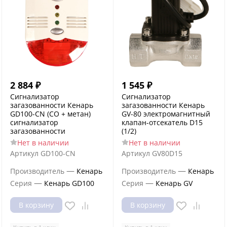
2 884
₽
1 545
₽
Сигнализатор
Сигнализатор
загазованности Кенарь
загазованности Кенарь
GD100-CN (CO + метан)
GV-80 электромагнитный
сигнализатор
клапан-отсекатель D15
загазованности
(1/2)
Нет в наличии
Нет в наличии
Артикул
GD100-CN
Артикул
GV80D15
—
—
Производитель
Кенарь
Производитель
Кенарь
—
—
Серия
Кенарь GD100
Серия
Кенарь GV
В корзину
В корзину