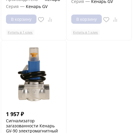
—
Серия
Кенарь GV
—
Серия
Кенарь GV
В корзину
В корзину
Купить в 1 клик
Купить в 1 клик
1 957
₽
Сигнализатор
загазованности Кенарь
GV-90 электромагнитный