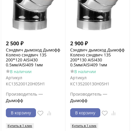
2 500
₽
2 900
₽
Сэндвич дымоход Дымофф
Сэндвич дымоход Дымофф
Колено сэндвич 135
Колено сэндвич 135
200*120 AISI430
200*130 AISI430
0.5мм/AISI409 1мм
0.5мм/AISI409 1мм
В наличии
В наличии
Артикул
Артикул
КС135200120Н05Н1
КС135200130Н05Н1
—
—
Производитель
Производитель
Дымофф
Дымофф
В корзину
В корзину
Купить в 1 клик
Купить в 1 клик