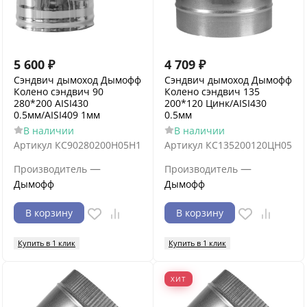
5 600
₽
4 709
₽
Сэндвич дымоход Дымофф
Сэндвич дымоход Дымофф
Колено сэндвич 90
Колено сэндвич 135
280*200 AISI430
200*120 Цинк/AISI430
0.5мм/AISI409 1мм
0.5мм
В наличии
В наличии
Артикул
КС90280200Н05Н1
Артикул
КС135200120ЦН05
—
—
Производитель
Производитель
Дымофф
Дымофф
В корзину
В корзину
Купить в 1 клик
Купить в 1 клик
ХИТ