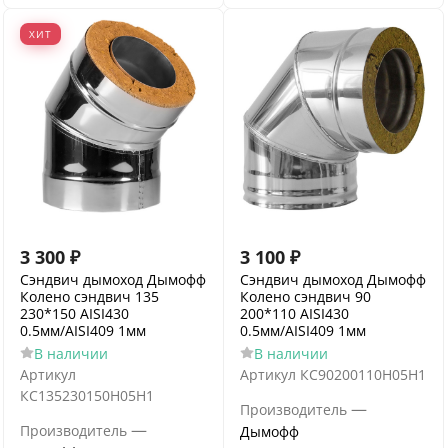
ХИТ
3 300
₽
3 100
₽
Сэндвич дымоход Дымофф
Сэндвич дымоход Дымофф
Колено сэндвич 135
Колено сэндвич 90
230*150 AISI430
200*110 AISI430
0.5мм/AISI409 1мм
0.5мм/AISI409 1мм
В наличии
В наличии
Артикул
Артикул
КС90200110Н05Н1
КС135230150Н05Н1
—
Производитель
—
Производитель
Дымофф