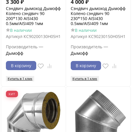
3 300
₽
4 000
₽
Сэндвич дымоход Дымофф
Сэндвич дымоход Дымофф
Колено сэндвич 90
Колено сэндвич 90
200*130 AISI430
230*150 AISI430
0.5мм/AISI409 1мм
0.5мм/AISI409 1мм
В наличии
В наличии
Артикул
КС90200130Н05Н1
Артикул
КС90230150Н05Н1
—
—
Производитель
Производитель
Дымофф
Дымофф
В корзину
В корзину
Купить в 1 клик
Купить в 1 клик
ХИТ