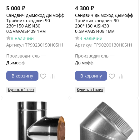
5 000
₽
4 300
₽
Сэндвич дымоход Дымофф
Сэндвич дымоход Дымофф
Тройник сэндвич 90
Тройник сэндвич 90
230*150 AISI430
200*130 AISI430
0.5мм/AISI409 1мм
0.5мм/AISI409 1мм
В наличии
В наличии
Артикул
ТР90230150Н05Н1
Артикул
ТР90200130Н05Н1
—
—
Производитель
Производитель
Дымофф
Дымофф
В корзину
В корзину
Купить в 1 клик
Купить в 1 клик