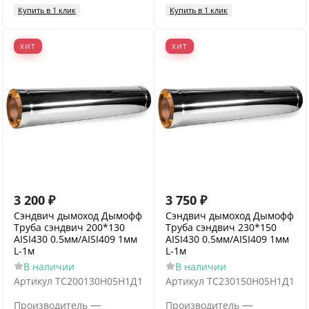
Купить в 1 клик
Купить в 1 клик
ХИТ
ХИТ
3 200
₽
3 750
₽
Сэндвич дымоход Дымофф
Сэндвич дымоход Дымофф
Труба сэндвич 200*130
Труба сэндвич 230*150
AISI430 0.5мм/AISI409 1мм
AISI430 0.5мм/AISI409 1мм
L-1м
L-1м
В наличии
В наличии
Артикул
ТС200130Н05Н1Д1
Артикул
ТС230150Н05Н1Д1
—
—
Производитель
Производитель