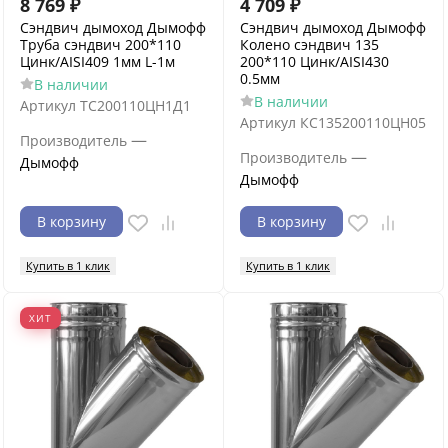
8 769
₽
4 709
₽
Сэндвич дымоход Дымофф
Сэндвич дымоход Дымофф
Труба сэндвич 200*110
Колено сэндвич 135
Цинк/AISI409 1мм L-1м
200*110 Цинк/AISI430
0.5мм
В наличии
В наличии
Артикул
ТС200110ЦН1Д1
Артикул
КС135200110ЦН05
—
Производитель
—
Производитель
Дымофф
Дымофф
В корзину
В корзину
Купить в 1 клик
Купить в 1 клик
ХИТ