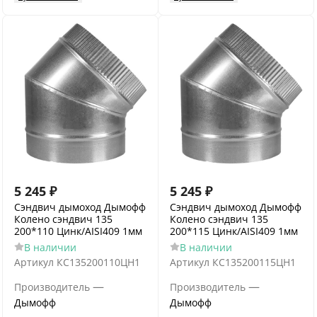
5 245
₽
5 245
₽
Сэндвич дымоход Дымофф
Сэндвич дымоход Дымофф
Колено сэндвич 135
Колено сэндвич 135
200*110 Цинк/AISI409 1мм
200*115 Цинк/AISI409 1мм
В наличии
В наличии
Артикул
КС135200110ЦН1
Артикул
КС135200115ЦН1
—
—
Производитель
Производитель
Дымофф
Дымофф