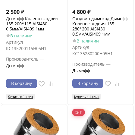
2 500
₽
4 800
₽
Дымофф Колено сэндвич
Сэндвич дымоход Дымофф
135 200*115 AISI430
Колено сэндвич 135
0.5мм/AISI409 1мм
280*200 AISI430
0.5мм/AISI409 1мм
В наличии
В наличии
Артикул
Артикул
КС135200115Н05Н1
КС135280200Н05Н1
—
Производитель
—
Производитель
Дымофф
Дымофф
В корзину
В корзину
Купить в 1 клик
Купить в 1 клик
ХИТ