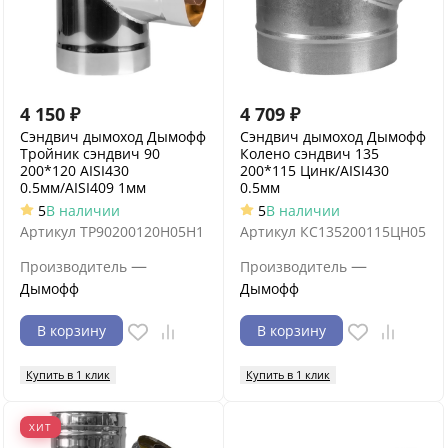
4 150
₽
4 709
₽
Сэндвич дымоход Дымофф
Сэндвич дымоход Дымофф
Тройник сэндвич 90
Колено сэндвич 135
200*120 AISI430
200*115 Цинк/AISI430
0.5мм/AISI409 1мм
0.5мм
5
В наличии
5
В наличии
Артикул
ТР90200120Н05Н1
Артикул
КС135200115ЦН05
—
—
Производитель
Производитель
Дымофф
Дымофф
В корзину
В корзину
Купить в 1 клик
Купить в 1 клик
ХИТ