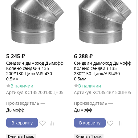
5 245
₽
6 288
₽
Сэндвич дымоход Дымофф
Сэндвич дымоход Дымофф
Колено сэндвич 135
Колено сэндвич 135
200*130 Цинк/AISI430
230*150 Цинк/AISI430
0.5мм
0.5мм
В наличии
В наличии
Артикул
КС135200130ЦН05
Артикул
КС135230150ЦН05
—
—
Производитель
Производитель
Дымофф
Дымофф
В корзину
В корзину
Купить в 1 клик
Купить в 1 клик