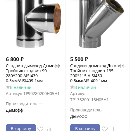
6 800
₽
5 500
₽
Сэндвич дымоход Дымофф
Сэндвич дымоход Дымофф
Тройник сэндвич 90
Тройник сэндвич 135
280*200 AISI430
200*115 AISI430
0.5мм/AISI409 1мм
0.5мм/AISI409 1мм
В наличии
В наличии
Артикул
ТР90280200Н05Н1
Артикул
ТР135200115Н05Н1
—
Производитель
—
Производитель
Дымофф
Дымофф
В корзину
В корзину