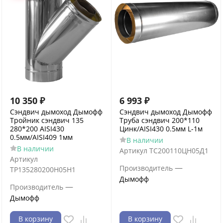
10 350
₽
6 993
₽
Сэндвич дымоход Дымофф
Сэндвич дымоход Дымофф
Тройник сэндвич 135
Труба сэндвич 200*110
280*200 AISI430
Цинк/AISI430 0.5мм L-1м
0.5мм/AISI409 1мм
В наличии
В наличии
Артикул
ТС200110ЦН05Д1
Артикул
—
Производитель
ТР135280200Н05Н1
Дымофф
—
Производитель
Дымофф
В корзину
В корзину