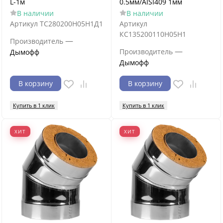
L-1м
0.5мм/AISI409 1мм
В наличии
В наличии
Артикул
ТС280200Н05Н1Д1
Артикул
КС135200110Н05Н1
—
Производитель
—
Производитель
Дымофф
Дымофф
В корзину
В корзину
Купить в 1 клик
Купить в 1 клик
ХИТ
ХИТ