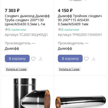
7 303
₽
4 150
₽
Сэндвич дымоход Дымофф
Дымофф Тройник сэндвич
Труба сэндвич 200*130
90 200*115 AISI430
Цинк/AISI430 0.5мм L-1м
0.5мм/AISI409 1мм
В наличии
В наличии
Артикул
ТС200130ЦН05Д1
Артикул
ТР90200115Н05Н1
—
—
Производитель
Производитель
Дымофф
Дымофф
В корзину
В корзину
Купить в 1 клик
Купить в 1 клик