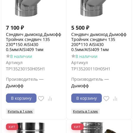
7 100
₽
5 500
₽
Сэндвич дымоход Дымофф
Сэндвич дымоход Дымофф
Тройник сэндвич 135
Тройник сэндвич 135
230*150 AISI430
200*110 AISI430
0.5мм/AISI409 1мм
0.5мм/AISI409 1мм
В наличии
В наличии
Артикул
Артикул
ТР135230150Н05Н1
ТР135200110Н05Н1
—
—
Производитель
Производитель
Дымофф
Дымофф
В корзину
В корзину
Купить в 1 клик
Купить в 1 клик
ХИТ
ХИТ