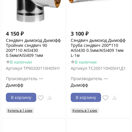
4 150
₽
3 100
₽
Сэндвич дымоход Дымофф
Сэндвич дымоход Дымофф
Тройник сэндвич 90
Труба сэндвич 200*110
200*110 AISI430
AISI430 0.5мм/AISI409 1мм
0.5мм/AISI409 1мм
L-1м
В наличии
В наличии
Артикул
ТР90200110Н05Н1
Артикул
ТС200110Н05Н1Д1
—
—
Производитель
Производитель
Дымофф
Дымофф
В корзину
В корзину
Купить в 1 клик
Купить в 1 клик