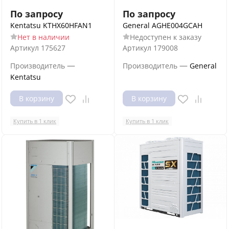
По запросу
По запросу
Kentatsu KTHX60HFAN1
General AGHE004GCAH
Нет в наличии
Недоступен к заказу
Артикул
175627
Артикул
179008
—
—
Производитель
Производитель
General
Kentatsu
В корзину
В корзину
Купить в 1 клик
Купить в 1 клик