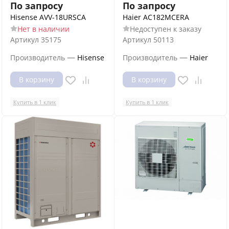
По запросу
По запросу
Hisense AVV-18URSCA
Haier AC182MCERA
Нет в наличии
Недоступен к заказу
Артикул
35175
Артикул
50113
—
—
Производитель
Hisense
Производитель
Haier
В корзину
В корзину
Купить в 1 клик
Купить в 1 клик