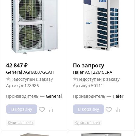
42 847
₽
По запросу
General AGHA007GCAH
Haier AC122MCERA
Недоступен к заказу
Недоступен к заказу
Артикул
178986
Артикул
50111
—
—
Производитель
General
Производитель
Haier
В корзину
В корзину
Купить в 1 клик
Купить в 1 клик