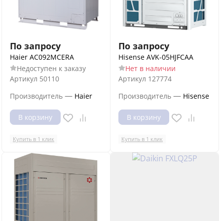
По запросу
По запросу
Haier AC092MCERA
Hisense AVK-05HJFCAA
Недоступен к заказу
Нет в наличии
Артикул
50110
Артикул
127774
—
—
Производитель
Haier
Производитель
Hisense
В корзину
В корзину
Купить в 1 клик
Купить в 1 клик