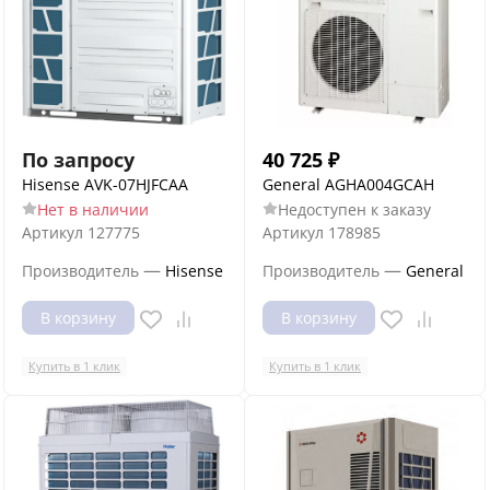
По запросу
40 725
₽
Hisense AVK-07HJFCAA
General AGHA004GCAH
Нет в наличии
Недоступен к заказу
Артикул
127775
Артикул
178985
—
—
Производитель
Hisense
Производитель
General
В корзину
В корзину
Купить в 1 клик
Купить в 1 клик