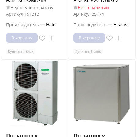
Haier AC162MDERA
Hisense AVV-17URSCA
Недоступен к заказу
Нет в наличии
Артикул
191313
Артикул
35174
—
—
Производитель
Haier
Производитель
Hisense
В корзину
В корзину
Купить в 1 клик
Купить в 1 клик
По запросу
По запросу