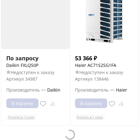
По запросу
53 366
₽
Daikin FXLQ50P
Haier AC71S2SG1FA
Недоступен к заказу
Недоступен к заказу
Артикул
34987
Артикул
138446
—
—
Производитель
Daikin
Производитель
Haier
В корзину
В корзину
Купить в 1 клик
Купить в 1 клик
Loading...