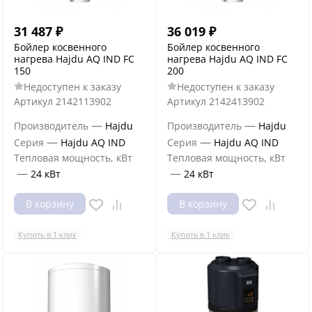
31 487
₽
36 019
₽
Бойлер косвенного
Бойлер косвенного
нагрева Hajdu AQ IND FC
нагрева Hajdu AQ IND FC
150
200
Недоступен к заказу
Недоступен к заказу
Артикул
2142113902
Артикул
2142413902
—
—
Производитель
Hajdu
Производитель
Hajdu
—
—
Серия
Hajdu AQ IND
Серия
Hajdu AQ IND
Тепловая мощность, кВт
Тепловая мощность, кВт
—
—
24 кВт
24 кВт
В корзину
В корзину
Купить в 1 клик
Купить в 1 клик