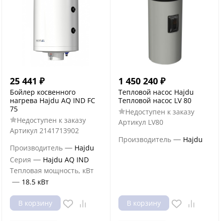
25 441
₽
1 450 240
₽
Бойлер косвенного
Тепловой насос Hajdu
нагрева Hajdu AQ IND FC
Тепловой насос LV 80
75
Недоступен к заказу
Недоступен к заказу
Артикул
LV80
Артикул
2141713902
—
Производитель
Hajdu
—
Производитель
Hajdu
—
Серия
Hajdu AQ IND
Тепловая мощность, кВт
—
18.5 кВт
В корзину
В корзину