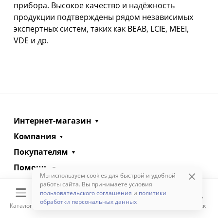
прибора. Высокое качество и надёжность
продукции подтверждены рядом независимых
экспертных систем, таких как BEAB, LCIE, MEEI,
VDE и др.
Интернет-магазин
Компания
Покупателям
Помощь
Мы используем cookies для быстрой и удобной
Контакты
работы сайта. Вы принимаете условия
пользовательского соглашения
и
политики
обработки персональных данных
+7(495)247-55-47
Заказать звонок
Каталог
Корзина
Избранное
Сравнение
Поиск