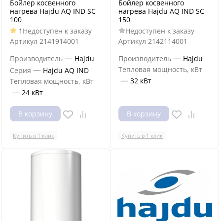
Бойлер косвенного
Бойлер косвенного
нагрева Hajdu AQ IND SC
нагрева Hajdu AQ IND SC
100
150
1
Недоступен к заказу
Недоступен к заказу
Артикул
2141914001
Артикул
2142114001
—
—
Производитель
Hajdu
Производитель
Hajdu
—
Тепловая мощность, кВт
Серия
Hajdu AQ IND
—
32 кВт
Тепловая мощность, кВт
—
24 кВт
В корзину
В корзину
Купить в 1 клик
Купить в 1 клик