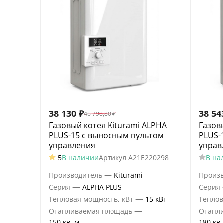
38 130
₽
38 54
46 798,80
₽
Газовый котел Kiturami ALPHA
Газов
PLUS-15 c выносным пультом
PLUS-
управления
управ
5
В наличии
Артикул
A21E220298
В на
—
Производитель
Kiturami
Произ
—
Серия
ALPHA PLUS
Серия
—
Тепловая мощность, кВт
15 кВт
Теплов
—
Отапливаемая площадь
Отапл
150 кв. м.
180 кв.