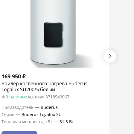
169 950
₽
81 1
Бойлер косвенного нагрева Buderus
Водо
Logalux SU200/5 белый
UBC 
В наличии
Артикул
8718543067
В н
—
Производитель
Buderus
Произ
—
Серия
Buderus Logalux SU
Сери
—
Тепловая мощность, кВт
31.5 Вт
Тепло