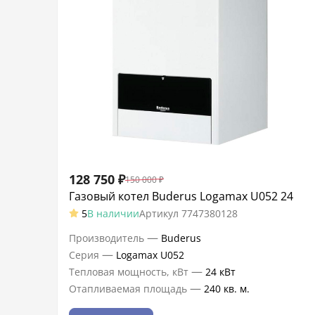
128 750
₽
150 000
₽
Газовый котел Buderus Logamax U052 24
5
В наличии
Артикул
7747380128
—
Производитель
Buderus
—
Серия
Logamax U052
—
Тепловая мощность, кВт
24 кВт
—
Отапливаемая площадь
240 кв. м.