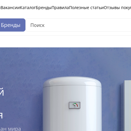
ы
Вакансии
Каталог
Бренды
Правила
Полезные статьи
Отзывы поку
Бренды
й
я
ран мира