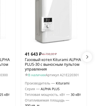
41 643
₽
46 5
46 798,80
₽
ALPHA
Газовый котел Kiturami ALPHA
Газо
ьтом
PLUS-30 c выносным пультом
PLUS
управления
упра
20300
В наличии
Артикул
A21E220301
5
В
—
Производитель
Kiturami
Произ
—
Серия
ALPHA PLUS
Сери
—
25 кВт
Тепловая мощность, кВт
30 кВт
Тепло
—
Отапливаемая площадь
Отапл
300 кв. м.
350 кв