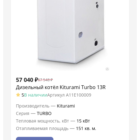
57 040
₽
67 548
₽
Дизельный котёл Kiturami Turbo 13R
5
В наличии
Артикул
A11E100009
—
Производитель
Kiturami
—
Серия
TURBO
—
Тепловая мощность, кВт
15 кВт
—
Отапливаемая площадь
151 кв. м.