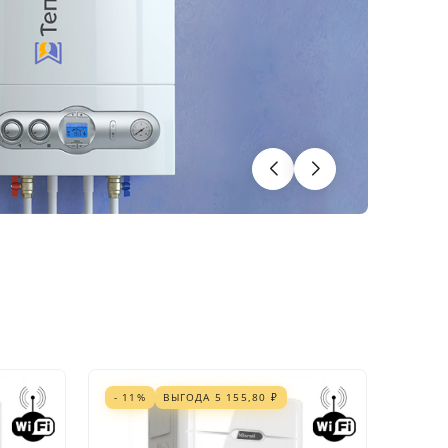
- 11%
ВЫГОДА
5 155,80
₽
- 1%