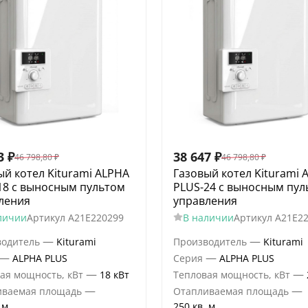
3
₽
38 647
₽
46 798,80
₽
46 798,80
₽
ый котел Kiturami ALPHA
Газовый котел Kiturami 
18 c выносным пультом
PLUS-24 c выносным пул
ления
управления
личии
Артикул
A21E220299
В наличии
Артикул
A21E2
—
—
водитель
Kiturami
Производитель
Kiturami
—
—
ALPHA PLUS
Серия
ALPHA PLUS
—
—
ая мощность, кВт
18 кВт
Тепловая мощность, кВт
—
—
иваемая площадь
Отапливаемая площадь
 м.
250 кв. м.