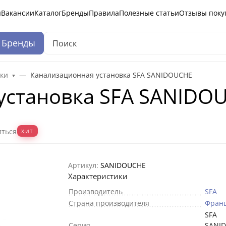
ы
Вакансии
Каталог
Бренды
Правила
Полезные статьи
Отзывы поку
Бренды
ки
Канализационная установка SFA SANIDOUCHE
установка SFA SANIDO
иться
ХИТ
Артикул:
SANIDOUCHE
Характеристики
Производитель
SFA
Страна производителя
Фран
SFA
Серия
SANI