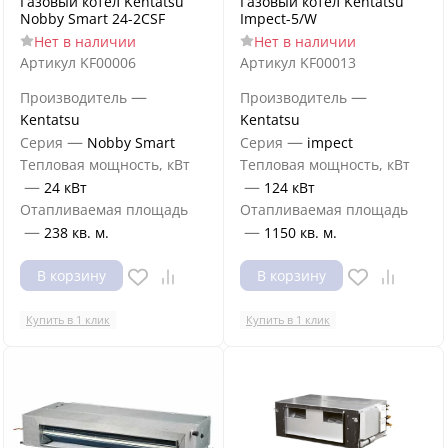
Газовый котел Kentatsu
Газовый котел Kentatsu
Nobby Smart 24-2CSF
Impect-5/W
Нет в наличии
Нет в наличии
Артикул
KF00006
Артикул
KF00013
—
—
Производитель
Производитель
Kentatsu
Kentatsu
—
—
Серия
Nobby Smart
Серия
impect
Тепловая мощность, кВт
Тепловая мощность, кВт
—
—
24 кВт
124 кВт
Отапливаемая площадь
Отапливаемая площадь
—
—
238 кв. м.
1150 кв. м.
В корзину
В корзину
Купить в 1 клик
Купить в 1 клик