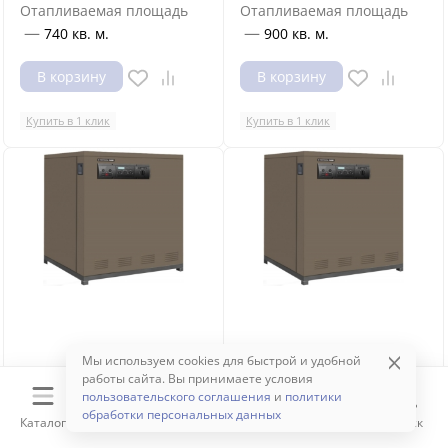
Отапливаемая площадь
Отапливаемая площадь
—
—
740 кв. м.
900 кв. м.
В корзину
В корзину
Купить в 1 клик
Купить в 1 клик
Мы используем cookies для быстрой и удобной
работы сайта. Вы принимаете условия
По запросу
По запросу
пользовательского соглашения
и
политики
обработки персональных данных
Газовый котел Kentatsu
Газовый котел Kentatsu
Каталог
Корзина
Избранное
Сравнение
Поиск
Kobold PRO-07
Kobold PRO-08