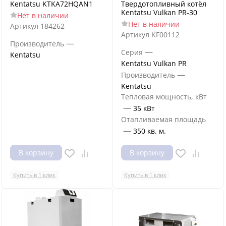
Kentatsu KTKA72HQAN1
Твердотопливный котёл
Kentatsu Vulkan PR-30
Нет в наличии
Нет в наличии
Артикул
184262
Артикул
KF00112
—
Производитель
—
Серия
Kentatsu
Kentatsu Vulkan PR
—
Производитель
Kentatsu
Тепловая мощность, кВт
—
35 кВт
Отапливаемая площадь
—
350 кв. м.
В корзину
В корзину
Купить в 1 клик
Купить в 1 клик