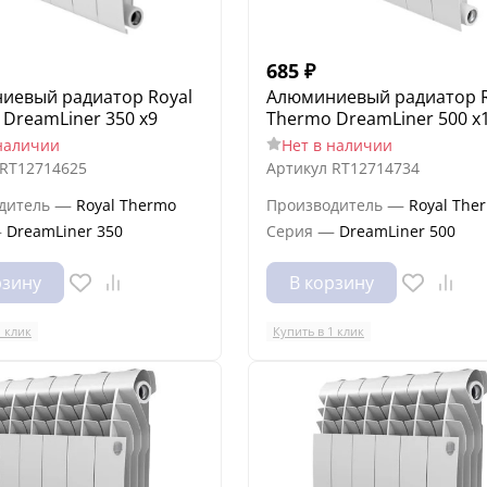
685
₽
иевый радиатор Royal
Алюминиевый радиатор R
DreamLiner 350 x9
Thermo DreamLiner 500 x
наличии
Нет в наличии
RT12714625
Артикул
RT12714734
—
—
дитель
Royal Thermo
Производитель
Royal The
—
—
DreamLiner 350
Серия
DreamLiner 500
рзину
В корзину
1 клик
Купить в 1 клик