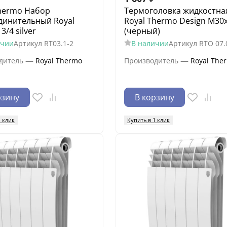
Thermo Набор
Термоголовка жидкостна
динительный Royal
Royal Thermo Design М30х
3/4 silver
(черный)
ичии
Артикул
RT03.1-2
В наличии
Артикул
RTO 07.
—
—
дитель
Royal Thermo
Производитель
Royal The
рзину
В корзину
1 клик
Купить в 1 клик