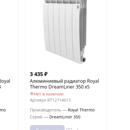
3 435
₽
oyal
Алюминиевый радиатор Royal
4
Thermo DreamLiner 350 x5
Нет в наличии
Артикул
RT12714613
—
rmo
Производитель
Royal Thermo
—
Серия
DreamLiner 350