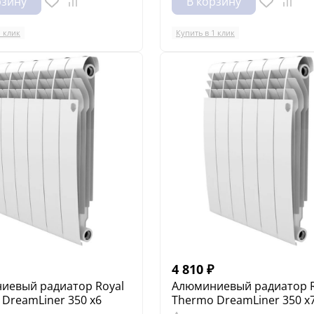
рзину
В корзину
1 клик
Купить в 1 клик
4 810
₽
иевый радиатор Royal
Алюминиевый радиатор R
DreamLiner 350 x6
Thermo DreamLiner 350 x