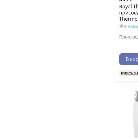
Royal 
присое
Thermo 
В нал
Произво
В ко
Купить в 