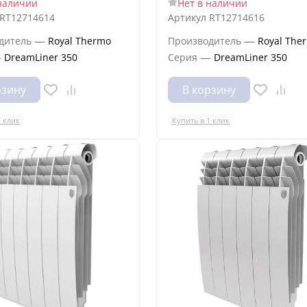
наличии
Нет в наличии
RT12714614
Артикул
RT12714616
—
—
дитель
Royal Thermo
Производитель
Royal The
—
—
DreamLiner 350
Серия
DreamLiner 350
рзину
В корзину
1 клик
Купить в 1 клик