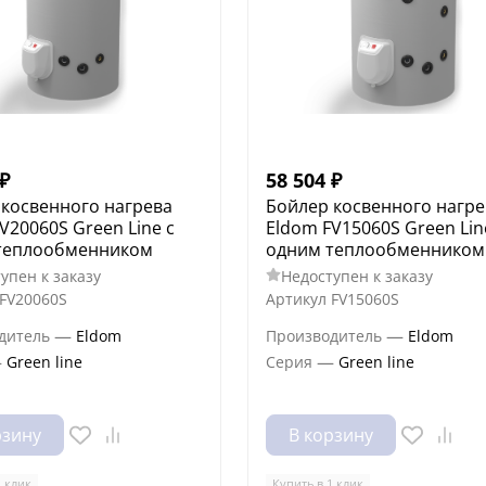
₽
58 504
₽
 косвенного нагрева
Бойлер косвенного нагре
V20060S Green Line с
Eldom FV15060S Green Lin
теплообменником
одним теплообменником
упен к заказу
Недоступен к заказу
FV20060S
Артикул
FV15060S
—
—
дитель
Eldom
Производитель
Eldom
—
—
Green line
Серия
Green line
рзину
В корзину
1 клик
Купить в 1 клик