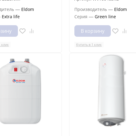
—
—
дитель
Eldom
Производитель
Eldom
—
—
Extra life
Серия
Green line
рзину
В корзину
1 клик
Купить в 1 клик