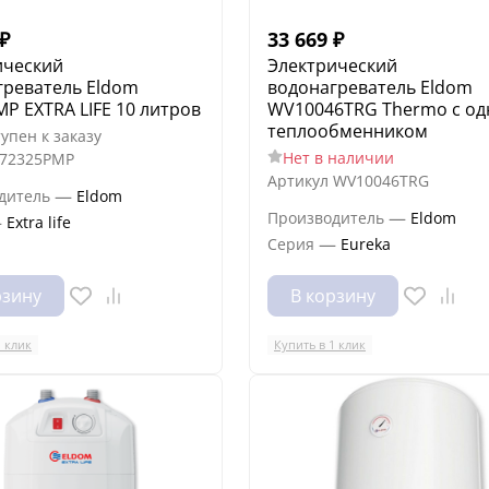
₽
33 669
₽
ический
Электрический
греватель Eldom
водонагреватель Eldom
P EXTRA LIFE 10 литров
WV10046TRG Thermo с о
теплообменником
упен к заказу
Нет в наличии
72325PMP
Артикул
WV10046TRG
—
дитель
Eldom
—
Производитель
Eldom
—
Extra life
—
Серия
Eureka
рзину
В корзину
1 клик
Купить в 1 клик