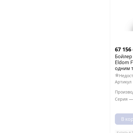
67 156
Бойлер
Eldom F
одним 
Недост
Артикул
Произво
Серия
В ко
Купить в 