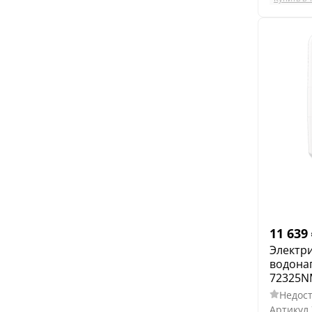
11 639
Электр
водона
72325NM
Недост
Артикул