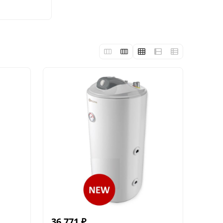
36 771
₽