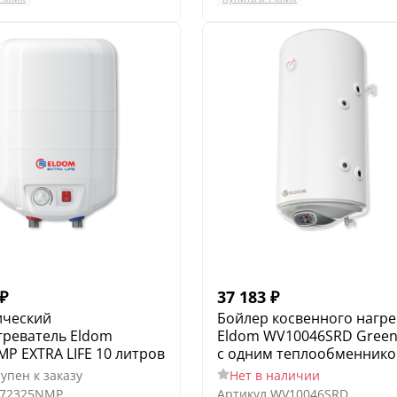
₽
37 183
₽
ический
Бойлер косвенного нагре
греватель Eldom
Eldom WV10046SRD Green
P EXTRA LIFE 10 литров
с одним теплообменник
упен к заказу
Нет в наличии
72325NMP
Артикул
WV10046SRD