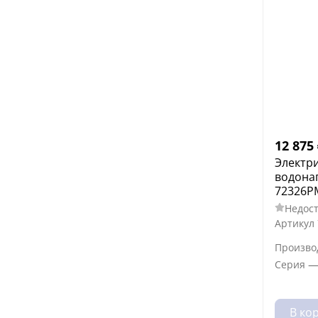
12 875
Электр
водона
72326PM
Недост
Артикул
Произво
Серия
В ко