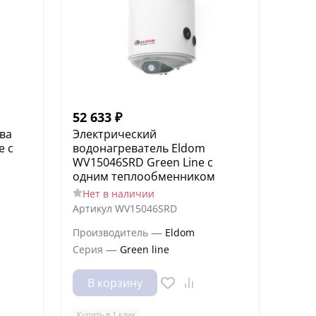
52 633
₽
ва
Электрический
e с
водонагреватель Eldom
WV15046SRD Green Line с
одним теплообменником
Нет в наличии
Артикул
WV15046SRD
—
Производитель
Eldom
—
Серия
Green line
В корзину
Купить в 1 клик