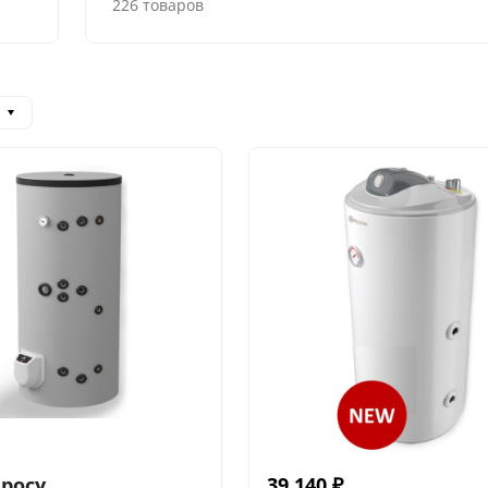
226 товаров
просу
39 140
₽