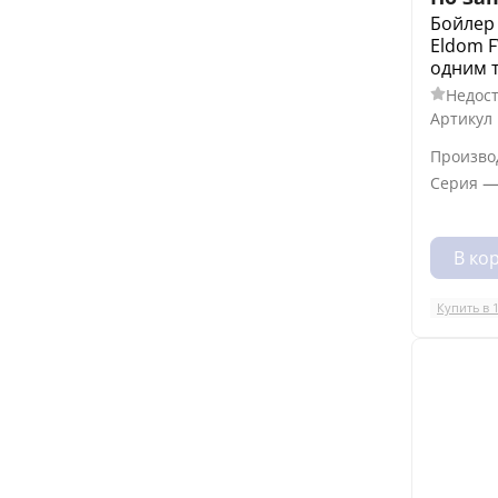
Бойлер
Eldom F
одним 
Недост
Артикул
Произво
Серия
В ко
Купить в 