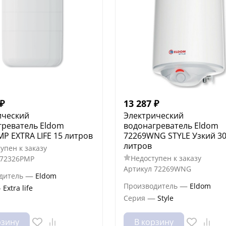
₽
13 287
₽
ический
Электрический
греватель Eldom
водонагреватель Eldom
P EXTRA LIFE 15 литров
72269WNG STYLE Узкий 3
литров
упен к заказу
Недоступен к заказу
72326PMP
Артикул
72269WNG
—
дитель
Eldom
—
Производитель
Eldom
—
Extra life
—
Серия
Style
рзину
В корзину