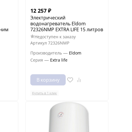
12 257
₽
Электрический
водонагреватель Eldom
дним
72326NMP EXTRA LIFE 15 литров
Недоступен к заказу
Артикул
72326NMP
—
Производитель
Eldom
—
Серия
Extra life
В корзину
Купить в 1 клик