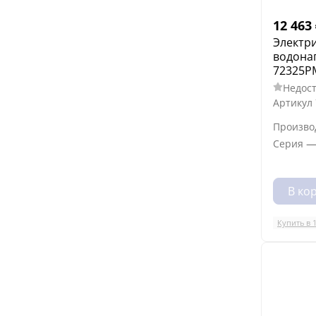
12 463
Электр
водона
72325PM
Недост
Артикул
Произво
Серия
В ко
Купить в 