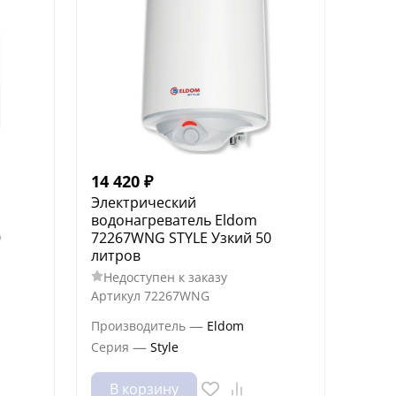
14 420
₽
Электрический
водонагреватель Eldom
0
72267WNG STYLE Узкий 50
литров
Недоступен к заказу
Артикул
72267WNG
—
Производитель
Eldom
—
Серия
Style
В корзину