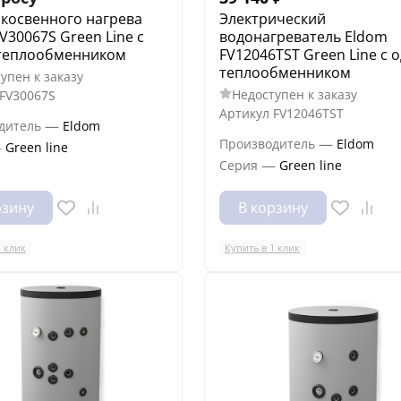
 косвенного нагрева
Электрический
V30067S Green Line с
водонагреватель Eldom
теплообменником
FV12046TST Green Line с 
теплообменником
упен к заказу
Недоступен к заказу
FV30067S
Артикул
FV12046TST
—
дитель
Eldom
—
Производитель
Eldom
—
Green line
—
Серия
Green line
рзину
В корзину
1 клик
Купить в 1 клик