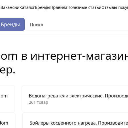
ы
Вакансии
Каталог
Бренды
Правила
Полезные статьи
Отзывы поку
Бренды
om в интернет-магази
ер.
ldom
Водонагреватели электрические, Производи
261 товар
ldom
Бойлеры косвенного нагрева, Производите