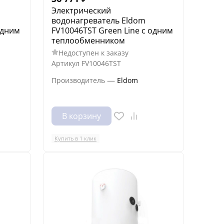
Электрический
водонагреватель Eldom
одним
FV10046TST Green Line с одним
теплообменником
Недоступен к заказу
Артикул
FV10046TST
—
Производитель
Eldom
В корзину
Купить в 1 клик