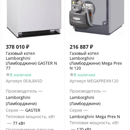
378 010
₽
216 887
₽
Газовый котел
Газовый котел
Lamborghini
Lamborghini
(Ламборджини) GASTER N
(Ламборджини) Mega Prex
77
N 120
В наличии
В наличии
Артикул
0E4L8A5D
Артикул
MEGAPREXN120
—
—
Производитель
Производитель
Lamborghini
Lamborghini
(Ламборджини)
(Ламборджини)
—
—
Серия
GASTER
Серия
Тепловая мощность, кВт
Lamborghini Mega Prex N
—
Тепловая мощность, кВт
77 кВт
—
120 кВт
Отапливаемая площадь