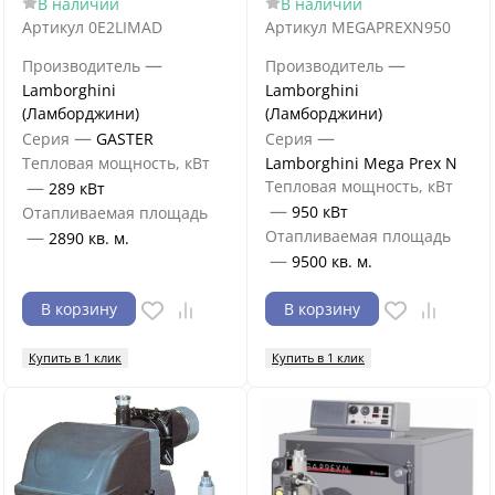
В наличии
В наличии
Артикул
0E2LIMAD
Артикул
MEGAPREXN950
—
—
Производитель
Производитель
Lamborghini
Lamborghini
(Ламборджини)
(Ламборджини)
—
—
Серия
GASTER
Серия
Тепловая мощность, кВт
Lamborghini Mega Prex N
—
Тепловая мощность, кВт
289 кВт
—
950 кВт
Отапливаемая площадь
—
Отапливаемая площадь
2890 кв. м.
—
9500 кв. м.
В корзину
В корзину
Купить в 1 клик
Купить в 1 клик