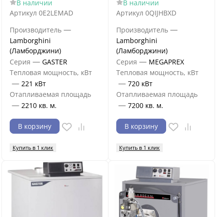
В наличии
В наличии
Артикул
0E2LEMAD
Артикул
0QIJHBXD
—
—
Производитель
Производитель
Lamborghini
Lamborghini
(Ламборджини)
(Ламборджини)
—
—
Серия
GASTER
Серия
MEGAPREX
Тепловая мощность, кВт
Тепловая мощность, кВт
—
—
221 кВт
720 кВт
Отапливаемая площадь
Отапливаемая площадь
—
—
2210 кв. м.
7200 кв. м.
В корзину
В корзину
Купить в 1 клик
Купить в 1 клик