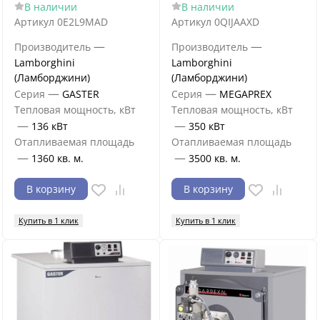
В наличии
В наличии
Артикул
0E2L9MAD
Артикул
0QIJAAXD
—
—
Производитель
Производитель
Lamborghini
Lamborghini
(Ламборджини)
(Ламборджини)
—
—
Серия
GASTER
Серия
MEGAPREX
Тепловая мощность, кВт
Тепловая мощность, кВт
—
—
136 кВт
350 кВт
Отапливаемая площадь
Отапливаемая площадь
—
—
1360 кв. м.
3500 кв. м.
В корзину
В корзину
Купить в 1 клик
Купить в 1 клик