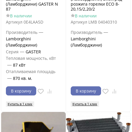
(Ламборджини) GASTER N
розжига горелки ECO 8-
87
20,15/2,20/2
В наличии
В наличии
Артикул
0E4LAA5D
Артикул
LMB 04040310
—
—
Производитель
Производитель
Lamborghini
Lamborghini
(Ламборджини)
(Ламборджини)
—
Серия
GASTER
Тепловая мощность, кВт
—
87 кВт
Отапливаемая площадь
—
870 кв. м.
В корзину
В корзину
Купить в 1 клик
Купить в 1 клик