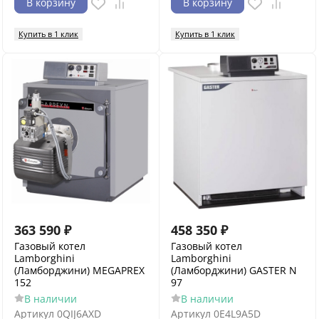
В корзину
В корзину
Купить в 1 клик
Купить в 1 клик
363 590
₽
458 350
₽
Газовый котел
Газовый котел
Lamborghini
Lamborghini
(Ламборджини) MEGAPREX
(Ламборджини) GASTER N
152
97
В наличии
В наличии
Артикул
0QIJ6AXD
Артикул
0E4L9A5D