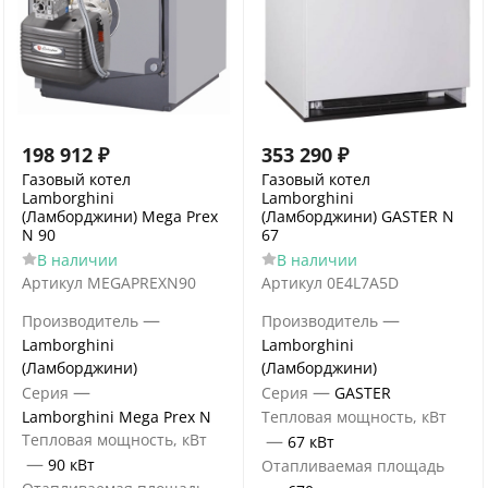
198 912
₽
353 290
₽
Газовый котел
Газовый котел
Lamborghini
Lamborghini
(Ламборджини) Mega Prex
(Ламборджини) GASTER N
N 90
67
В наличии
В наличии
Артикул
MEGAPREXN90
Артикул
0E4L7A5D
—
—
Производитель
Производитель
Lamborghini
Lamborghini
(Ламборджини)
(Ламборджини)
—
—
Серия
Серия
GASTER
Lamborghini Mega Prex N
Тепловая мощность, кВт
Тепловая мощность, кВт
—
67 кВт
—
90 кВт
Отапливаемая площадь