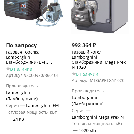
По запросу
992 364
₽
Газовая горелка
Газовый котел
Lamborghini
Lamborghini
(Ламборджини) ЕМ 3-Е
(Ламборджини) Mega Prex
N 1020
В наличии
В наличии
Артикул
98000920/860101
Артикул
MEGAPREXN1020
—
Производитель
—
Производитель
Lamborghini
Lamborghini
(Ламборджини)
(Ламборджини)
—
Серия
Lamborghini ЕМ
—
Серия
Тепловая мощность, кВт
Lamborghini Mega Prex N
—
24 кВт
Тепловая мощность, кВт
—
1020 кВт