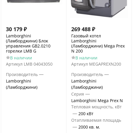
30 179
₽
269 488
₽
Lamborghini
Газовый котел
(Ламборджини) Блок
Lamborghini
управления GB2.0210
(Ламборджини) Mega Prex
горелки LMB G
N 200
В наличии
В наличии
Артикул
LMB 04043050
Артикул
MEGAPREXN200
—
—
Производитель
Производитель
Lamborghini
Lamborghini
(Ламборджини)
(Ламборджини)
—
Серия
Lamborghini Mega Prex N
Тепловая мощность, кВт
—
200 кВт
Отапливаемая площадь
—
2000 кв. м.