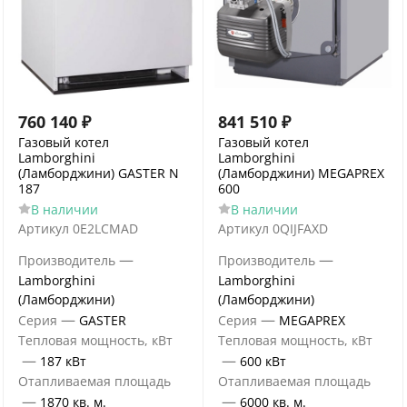
760 140
₽
841 510
₽
Газовый котел
Газовый котел
Lamborghini
Lamborghini
(Ламборджини) GASTER N
(Ламборджини) MEGAPREX
187
600
В наличии
В наличии
Артикул
0E2LCMAD
Артикул
0QIJFAXD
—
—
Производитель
Производитель
Lamborghini
Lamborghini
(Ламборджини)
(Ламборджини)
—
—
Серия
GASTER
Серия
MEGAPREX
Тепловая мощность, кВт
Тепловая мощность, кВт
—
—
187 кВт
600 кВт
Отапливаемая площадь
Отапливаемая площадь
—
—
1870 кв. м.
6000 кв. м.