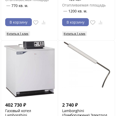
—
Отапливаемая площадь
770 кв. м.
—
1200 кв. м.
В корзину
В корзину
Купить в 1 клик
Купить в 1 клик
402 730
₽
2 740
₽
Газовый котел
Lamborghini
Lamborghini
(Ламборджини) Электрод