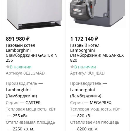
891 980
₽
1 172 140
₽
Газовый котел
Газовый котел
Lamborghini
Lamborghini
(Ламборджини) GASTER N
(Ламборджини) MEGAPREX
255
820
В наличии
В наличии
Артикул
0E2LGMAD
Артикул
0QIJIBXD
—
—
Производитель
Производитель
Lamborghini
Lamborghini
(Ламборджини)
(Ламборджини)
—
—
Серия
GASTER
Серия
MEGAPREX
Тепловая мощность, кВт
Тепловая мощность, кВт
—
—
255 кВт
820 кВт
Отапливаемая площадь
Отапливаемая площадь
—
—
2250 кв. м.
8200 кв. м.