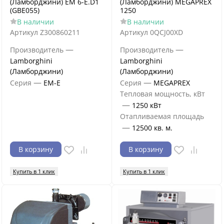
(Ламборджини) EM 6-E.D1
(Ламборджини) MEGAPREX
(GBE055)
1250
В наличии
В наличии
Артикул
Z300860211
Артикул
0QCJ00XD
—
—
Производитель
Производитель
Lamborghini
Lamborghini
(Ламборджини)
(Ламборджини)
—
—
Серия
EM-E
Серия
MEGAPREX
Тепловая мощность, кВт
—
1250 кВт
Отапливаемая площадь
—
12500 кв. м.
В корзину
В корзину
Купить в 1 клик
Купить в 1 клик