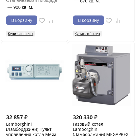
Отапливаемая площадь
—
670 кв. м.
—
900 кв. м.
В корзину
В корзину
Купить в 1 клик
Купить в 1 клик
32 857
₽
320 330
₽
Lamborghini
Газовый котел
(Ламборджини) Пульт
Lamborghini
управления котла Mega
(Ламборджини) MEGAPREX