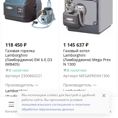
118 450
₽
1 145 637
₽
Газовая горелка
Газовый котел
Lamborghini
Lamborghini
(Ламборджини) EM 6-E.D3
(Ламборджини) Mega Prex
(MB405)
N 1300
В наличии
В наличии
Артикул
Z300860221
Артикул
MEGAPREXN1300
—
—
Производитель
Производитель
Lamborghini
Lamborghini
Мы используем cookies для быстрой и удобной
(Ламборджини)
(Ламборджини)
работы сайта. Вы принимаете условия
—
—
Серия
EM-E
Серия
пользовательского соглашения
и
политики
Lamborghini Mega Prex N
обработки персональных данных
Каталог
Корзина
Избранное
Сравнение
Поиск
Тепловая мощность, кВт