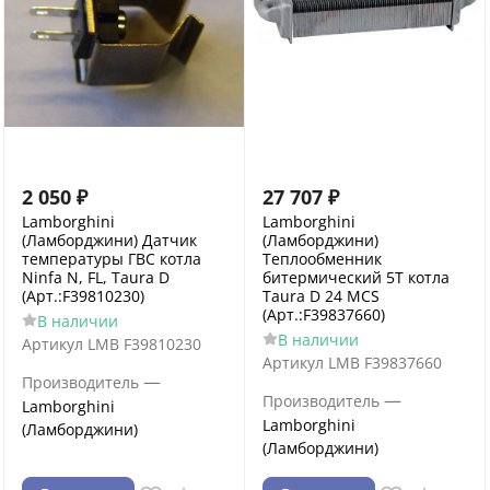
2 050
₽
27 707
₽
Lamborghini
Lamborghini
(Ламборджини) Датчик
(Ламборджини)
температуры ГВС котла
Теплообменник
Ninfa N, FL, Taura D
битермический 5Т котла
(Арт.:F39810230)
Taura D 24 MCS
(Арт.:F39837660)
В наличии
В наличии
Артикул
LMB F39810230
Артикул
LMB F39837660
—
Производитель
—
Производитель
Lamborghini
Lamborghini
(Ламборджини)
(Ламборджини)