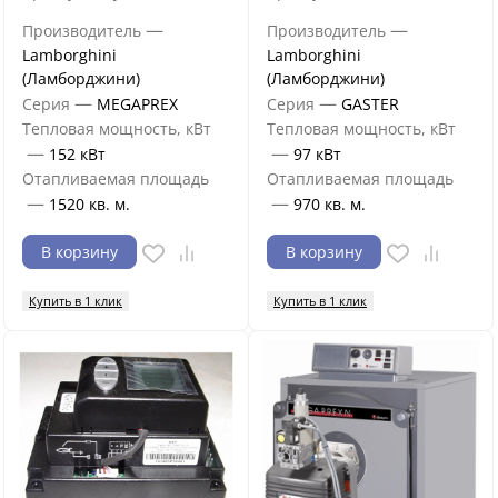
—
—
Производитель
Производитель
Lamborghini
Lamborghini
(Ламборджини)
(Ламборджини)
—
—
Серия
MEGAPREX
Серия
GASTER
Тепловая мощность, кВт
Тепловая мощность, кВт
—
—
152 кВт
97 кВт
Отапливаемая площадь
Отапливаемая площадь
—
—
1520 кв. м.
970 кв. м.
В корзину
В корзину
Купить в 1 клик
Купить в 1 клик