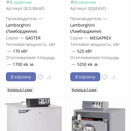
В наличии
В наличии
Артикул
0E2LBMAD
Артикул
0QIJEAXD
—
—
Производитель
Производитель
Lamborghini
Lamborghini
(Ламборджини)
(Ламборджини)
—
—
Серия
GASTER
Серия
MEGAPREX
Тепловая мощность, кВт
Тепловая мощность, кВт
—
—
170 кВт
525 кВт
Отапливаемая площадь
Отапливаемая площадь
—
—
1700 кв. м.
5250 кв. м.
В корзину
В корзину
Купить в 1 клик
Купить в 1 клик