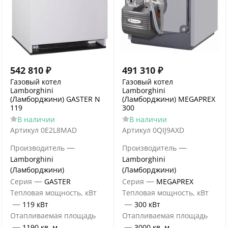
542 810
₽
491 310
₽
Газовый котел
Газовый котел
Lamborghini
Lamborghini
(Ламборджини) GASTER N
(Ламборджини) MEGAPREX
119
300
В наличии
В наличии
Артикул
0E2L8MAD
Артикул
0QIJ9AXD
—
—
Производитель
Производитель
Lamborghini
Lamborghini
(Ламборджини)
(Ламборджини)
—
—
Серия
GASTER
Серия
MEGAPREX
Тепловая мощность, кВт
Тепловая мощность, кВт
—
—
119 кВт
300 кВт
Отапливаемая площадь
Отапливаемая площадь
—
—
1190 кв. м.
3000 кв. м.