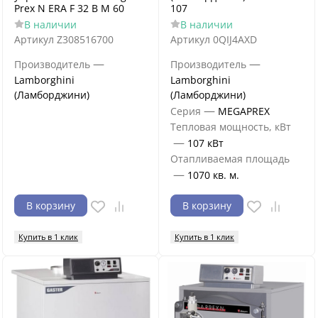
Prex N ERA F 32 B M 60
107
В наличии
В наличии
Артикул
Z308516700
Артикул
0QIJ4AXD
—
—
Производитель
Производитель
Lamborghini
Lamborghini
(Ламборджини)
(Ламборджини)
—
Серия
MEGAPREX
Тепловая мощность, кВт
—
107 кВт
Отапливаемая площадь
—
1070 кв. м.
В корзину
В корзину
Купить в 1 клик
Купить в 1 клик