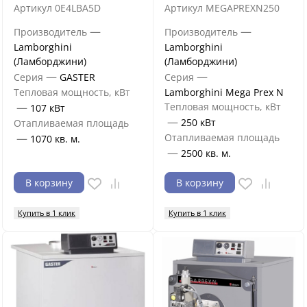
Артикул
0E4LBA5D
Артикул
MEGAPREXN250
—
—
Производитель
Производитель
Lamborghini
Lamborghini
(Ламборджини)
(Ламборджини)
—
—
Серия
GASTER
Серия
Тепловая мощность, кВт
Lamborghini Mega Prex N
—
Тепловая мощность, кВт
107 кВт
—
250 кВт
Отапливаемая площадь
—
Отапливаемая площадь
1070 кв. м.
—
2500 кв. м.
В корзину
В корзину
Купить в 1 клик
Купить в 1 клик