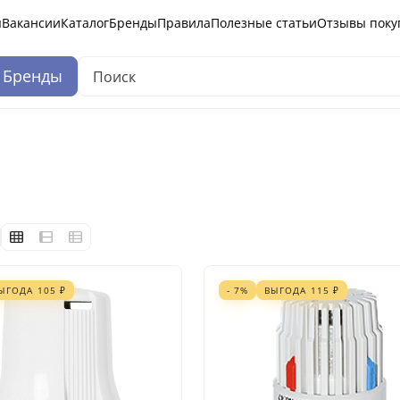
ы
Вакансии
Каталог
Бренды
Правила
Полезные статьи
Отзывы поку
Бренды
ЫГОДА
105
₽
- 7%
ВЫГОДА
115
₽