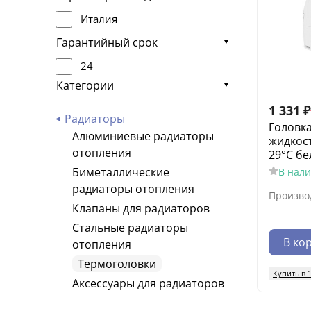
Италия
Гарантийный срок
24
Категории
1 331
₽
Радиаторы
Головк
Алюминиевые радиаторы
жидкост
отопления
29°C бе
Биметаллические
В нал
радиаторы отопления
Произво
Клапаны для радиаторов
Стальные радиаторы
В ко
отопления
Термоголовки
Купить в 
Аксессуары для радиаторов