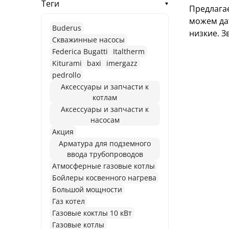
Теги
Предлага
можем дат
Buderus
низкие. З
Cкважинные насосы
Federica Bugatti
Italtherm
Kiturami
baxi
imergazz
pedrollo
Аксессуары и запчасти к
котлам
Аксессуары и запчасти к
насосам
Акция
Арматура для подземного
ввода трубопроводов
Атмосферные газовые котлы
Бойлеры косвенного нагрева
Большой мощности
Газ котел
Газовые коктлы 10 кВт
Газовые котлы