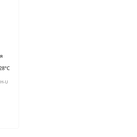
ая
28°C
0H-U