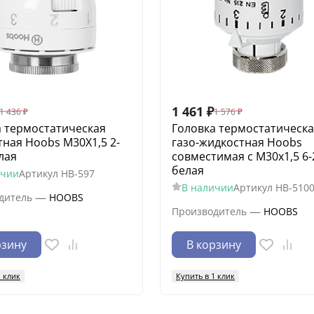
1 461
₽
1 436
₽
1 576
₽
а термостатическая
Головка термостатическ
ная Hoobs M30X1,5 2-
газо-жидкостная Hoobs
лая
совместимая с M30х1,5 6-
белая
ичии
Артикул
HB-597
В наличии
Артикул
HB-510
—
дитель
HOOBS
—
Производитель
HOOBS
рзину
В корзину
1 клик
Купить в 1 клик