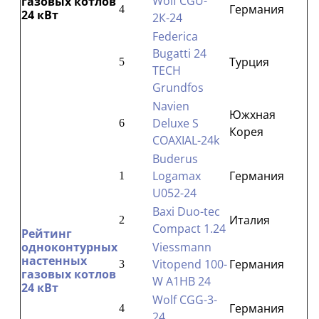
Wolf CGU-
газовых котлов
Германия
4
24 кВт
2К-24
Federica
Bugatti 24
Турция
5
TECH
Grundfos
Navien
Южхная
Deluxe S
6
Корея
COAXIAL-24k
Buderus
Logamax
Германия
1
U052-24
Baxi Duo-tec
Италия
2
Compact 1.24
Рейтинг
одноконтурных
Viessmann
настенных
Vitopend 100-
Германия
3
газовых котлов
W A1HB 24
24 кВт
Wolf CGG-3-
Германия
4
24