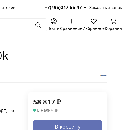
+7(495)247-55-47
пателей
Заказать звонок
Поиск
Войти
Сравнение
Избранное
Корзина
0k
58 817
₽
арт)
16
В наличии
В корзину