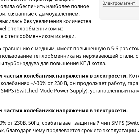
волила обеспечить наиболее полное
ери, связанные с дымоудалением.
овысилась без увеличения количества
uxel с теплообменником из
ов с теплообменником из меди.
 сравнению с медным, имеет повышенную в 5-6 раз стой
спользование теплообменника из нержавеющей стали, ст
ы турбонаддува для повышения КПД котла.
ри частых колебаниях напряжения в электросети.
Кот
олебаниях +/-30% от 230 В, он продолжает работу, гар
SMPS (Switched-Mode Power Supply), установленный на
и частых колебаниях напряжения в электросети.
% от 230В, 50Гц, срабатывает защитный чип SMPS (Swit
ок, благодаря чему продлевается срок его эксплуатаци