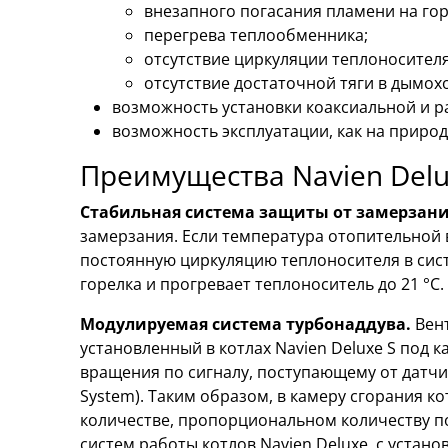
внезапного погасания пламени на гор
перегрева теплообменника;
отсутствие циркуляции теплоносителя
отсутствие достаточной тяги в дымох
возможность установки коаксиальной и р
возможность эксплуатации, как на природ
Преимущества Navien Delux
Стабильная система защиты от замерзан
замерзания. Если температура отопительной 
постоянную циркуляцию теплоносителя в сис
горелка и прогревает теплоноситель до 21 °С.
Модулируемая система турбонаддува.
Вент
установленный в котлах Navien Deluxe S под 
вращения по сигналу, поступающему от датчик
System). Таким образом, в камеру сгорания к
количестве, пропорциональном количеству по
систем работы котлов Navien Deluxe, с устан