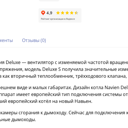
менты
Отзывы (0)
ия Deluxe — вентилятор с изменяемой частотой вращен
апряжения, модель Deluxe S получила значительные из
 как вторичный теплообменник, трёхходового клапана, 
внешнем виде и малых габаритах. Дизайн котла Navien D
ппарат имеет европейский тип подключения системы от
й европейский котёл на новый Навьен.
амеры сгорания к дымоходу. Сейчас для подключения к
льные дымоходы.