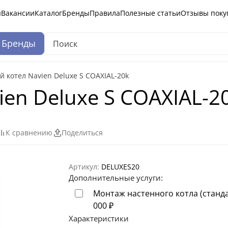
ы
Вакансии
Каталог
Бренды
Правила
Полезные статьи
Отзывы поку
Бренды
й котел Navien Deluxe S COAXIAL-20k
ien Deluxe S COAXIAL-2
К сравнению
Поделиться
Артикул:
DELUXES20
Дополнительные услуги:
Монтаж настенного котла (станд
000
₽
Характеристики