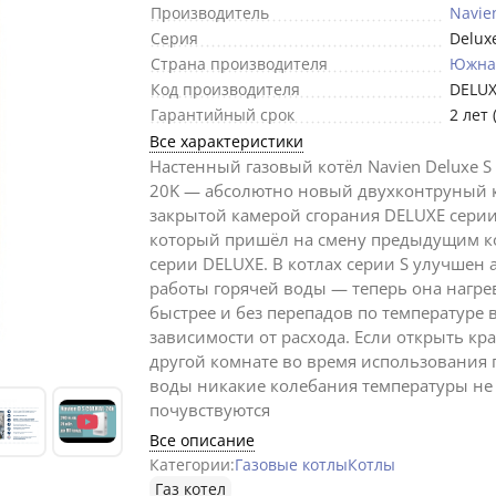
Производитель
Navie
Серия
Delux
Страна производителя
Южна
Код производителя
DELUX
Гарантийный срок
2 лет 
Все характеристики
Настенный газовый котёл Navien Deluxe S 
20K — абсолютно новый двухконтруный к
закрытой камерой сгорания DELUXE серии
который пришёл на смену предыдущим к
серии DELUXE. В котлах серии S улучшен 
работы горячей воды — теперь она нагре
быстрее и без перепадов по температуре 
зависимости от расхода. Если открыть кра
другой комнате во время использования 
воды никакие колебания температуры не
почувствуются
Все описание
Категории:
Газовые котлы
Котлы
Газ котел