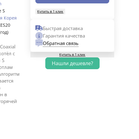
n
e S
Купить в 1 клик
я Корея
ES20
Быстрая доставка
(год)
Гарантия качества
Обратная связь
Coaxial
отёл с
Купить в 1 клик
 S
отлам
алгоритм
вается
в
н в
горячей