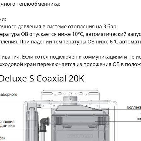
ичного теплообменника;
ни;
чного давления в системе отопления на 3 бар;
пература ОВ опускается ниже 10°С, автоматический зап
пления. При падении температуры ОВ ниже 6°С автомати
ивания. Если котёл подключён к коммуникациям и не ис
ёхходовой кран переключается из положения ОВ в полож
eluxe S Coaxial 20K