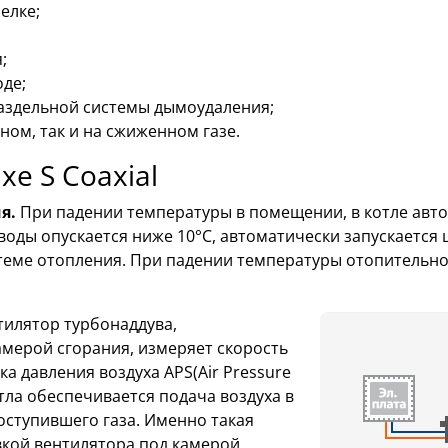
елке;
;
оде;
аздельной системы дымоудаления;
ном, так и на сжиженном газе.
e S Coaxial
ия.
При падении температуры в помещении, в котле авт
воды опускается ниже 10°С, автоматически запускается
теме отопления. При падении температуры отопительно
илятор турбонаддува,
камерой сгорания, измеряет скорость
а давления воздуха APS(Air Pressure
отла обеспечивается подача воздуха в
ступившего газа. Именно такая
овкой вентилятора под камерой