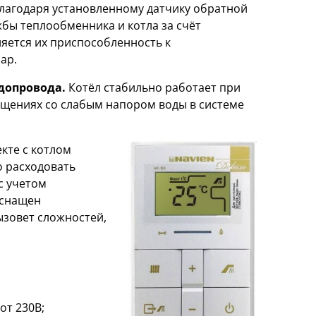
лагодаря установленному датчику обратной
жбы теплообменника и котла за счёт
яется их приспособленность к
ар.
одопровода.
Котёл стабильно работает при
ещениях со слабым напором воды в системе
кте с котлом
о расходовать
с учетом
оснащен
ызовет сложностей,
от 230В;