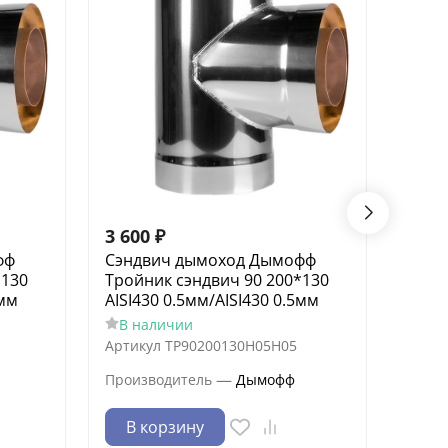
3 600
₽
9 64
фф
Сэндвич дымоход Дымофф
Сэнд
*130
Тройник сэндвич 90 200*130
Трой
5мм
AISI430 0.5мм/AISI430 0.5мм
Цинк
В наличии
В н
Артикул
ТР90200130Н05Н05
Артик
—
Производитель
Дымофф
Произ
В корзину
В 