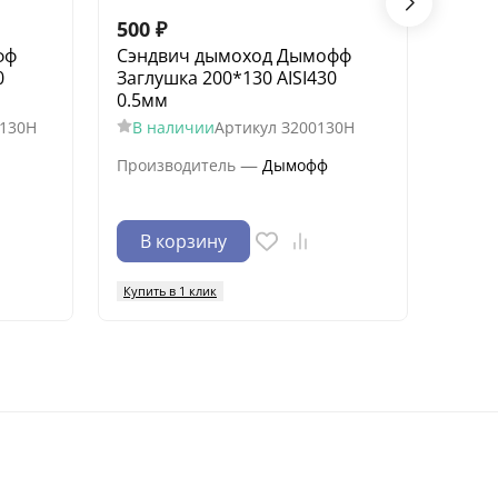
500
₽
900
фф
Сэндвич дымоход Дымофф
Дымо
0
Заглушка 200*130 AISI430
теле
0.5мм
В н
130Н
В наличии
Артикул
З200130Н
Произ
—
Производитель
Дымофф
В корзину
В 
Купить в 1 клик
Купить