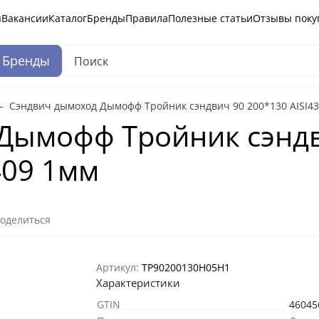
ы
Вакансии
Каталог
Бренды
Правила
Полезные статьи
Отзывы поку
Бренды
Сэндвич дымоход Дымофф Тройник сэндвич 90 200*130 AISI43
Дымофф Тройник сэндв
409 1мм
оделиться
Артикул:
ТР90200130Н05Н1
Характеристики
GTIN
46045