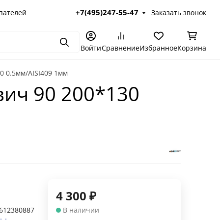
+7(495)247-55-47
пателей
Заказать звонок
Поиск
Войти
Сравнение
Избранное
Корзина
0 0.5мм/AISI409 1мм
ич 90 200*130
4 300
₽
612380887
В наличии