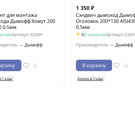
1 350
₽
нт для монтажа
Сэндвич дымоход Дымо
ода Дымофф Хомут 200
Оголовок 200*130 AISI43
0 0.5мм
0.5мм
личии
Артикул
Х200Н
5
В наличии
Артикул
О200
—
—
водитель
Дымофф
Производитель
Дымофф
орзину
В корзину
в 1 клик
Купить в 1 клик