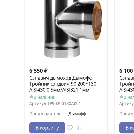
6 550
₽
6 100
Сэндвич дымоход Дымофф
Сэндв
Тройник сэндвич 90 200*130
Тройн
AISI430 0.5мм/AISI321 1мм
AISI43
В наличии
В на
Артикул
ТР90200130AISI1
Артику
—
Производитель
Дымофф
Произ
В корзину
В к