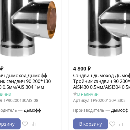
₽
4 800
₽
ич дымоход Дымофф
Сэндвич дымоход Дымо
ик сэндвич 90 200*130
Тройник сэндвич 90 200
0 0.5мм/AISI304 1мм
AISI430 0.5мм/AISI304 0.
личии
В наличии
л
ТР90200130AISI08
Артикул
ТР90200130AISI05
—
—
водитель
Дымофф
Производитель
Дымофф
орзину
В корзину