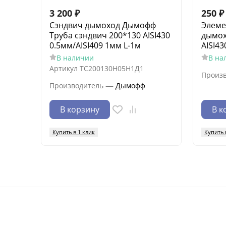
3 200
₽
250
₽
Сэндвич дымоход Дымофф
Элеме
Труба сэндвич 200*130 AISI430
дымох
0.5мм/AISI409 1мм L-1м
AISI43
В наличии
В на
Артикул
ТС200130Н05Н1Д1
Произ
—
Производитель
Дымофф
В корзину
В к
Купить в 1 клик
Купить 