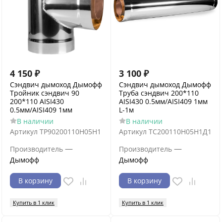
4 150
₽
3 100
₽
Сэндвич дымоход Дымофф
Сэндвич дымоход Дымофф
Тройник сэндвич 90
Труба сэндвич 200*110
200*110 AISI430
AISI430 0.5мм/AISI409 1мм
0.5мм/AISI409 1мм
L-1м
В наличии
В наличии
Артикул
ТР90200110Н05Н1
Артикул
ТС200110Н05Н1Д1
—
—
Производитель
Производитель
Дымофф
Дымофф
В корзину
В корзину
Купить в 1 клик
Купить в 1 клик