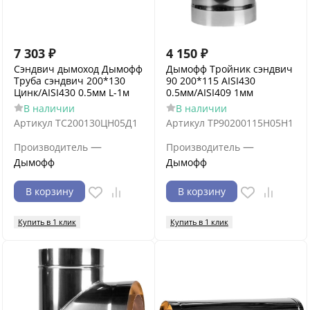
7 303
₽
4 150
₽
Сэндвич дымоход Дымофф
Дымофф Тройник сэндвич
Труба сэндвич 200*130
90 200*115 AISI430
Цинк/AISI430 0.5мм L-1м
0.5мм/AISI409 1мм
В наличии
В наличии
Артикул
ТС200130ЦН05Д1
Артикул
ТР90200115Н05Н1
—
—
Производитель
Производитель
Дымофф
Дымофф
В корзину
В корзину
Купить в 1 клик
Купить в 1 клик