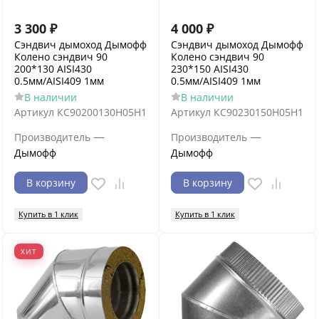
3 300
₽
4 000
₽
Сэндвич дымоход Дымофф
Сэндвич дымоход Дымофф
Колено сэндвич 90
Колено сэндвич 90
200*130 AISI430
230*150 AISI430
0.5мм/AISI409 1мм
0.5мм/AISI409 1мм
В наличии
В наличии
Артикул
КС90200130Н05Н1
Артикул
КС90230150Н05Н1
—
—
Производитель
Производитель
Дымофф
Дымофф
В корзину
В корзину
Купить в 1 клик
Купить в 1 клик
ХИТ