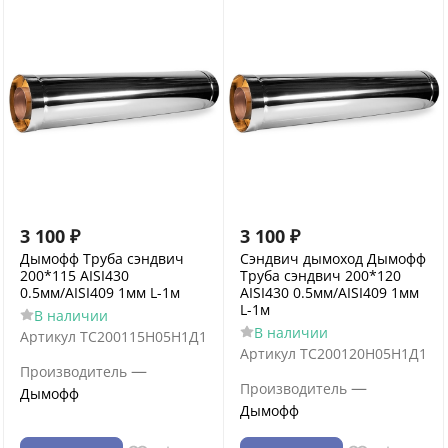
3 100
₽
3 100
₽
Дымофф Труба сэндвич
Сэндвич дымоход Дымофф
200*115 AISI430
Труба сэндвич 200*120
0.5мм/AISI409 1мм L-1м
AISI430 0.5мм/AISI409 1мм
L-1м
В наличии
В наличии
Артикул
ТС200115Н05Н1Д1
Артикул
ТС200120Н05Н1Д1
—
Производитель
—
Производитель
Дымофф
Дымофф