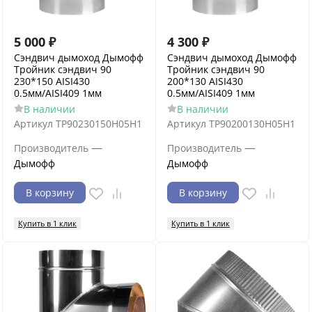
5 000
₽
4 300
₽
Сэндвич дымоход Дымофф
Сэндвич дымоход Дымофф
Тройник сэндвич 90
Тройник сэндвич 90
230*150 AISI430
200*130 AISI430
0.5мм/AISI409 1мм
0.5мм/AISI409 1мм
В наличии
В наличии
Артикул
ТР90230150Н05Н1
Артикул
ТР90200130Н05Н1
—
—
Производитель
Производитель
Дымофф
Дымофф
В корзину
В корзину
Купить в 1 клик
Купить в 1 клик