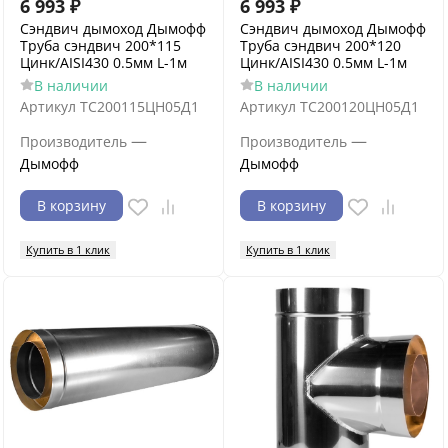
6 993
₽
6 993
₽
Сэндвич дымоход Дымофф
Сэндвич дымоход Дымофф
Труба сэндвич 200*115
Труба сэндвич 200*120
Цинк/AISI430 0.5мм L-1м
Цинк/AISI430 0.5мм L-1м
В наличии
В наличии
Артикул
ТС200115ЦН05Д1
Артикул
ТС200120ЦН05Д1
—
—
Производитель
Производитель
Дымофф
Дымофф
В корзину
В корзину
Купить в 1 клик
Купить в 1 клик