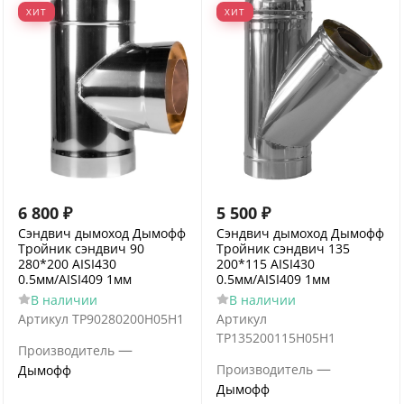
ХИТ
ХИТ
6 800
₽
5 500
₽
Сэндвич дымоход Дымофф
Сэндвич дымоход Дымофф
Тройник сэндвич 90
Тройник сэндвич 135
280*200 AISI430
200*115 AISI430
0.5мм/AISI409 1мм
0.5мм/AISI409 1мм
В наличии
В наличии
Артикул
ТР90280200Н05Н1
Артикул
ТР135200115Н05Н1
—
Производитель
—
Производитель
Дымофф
Дымофф