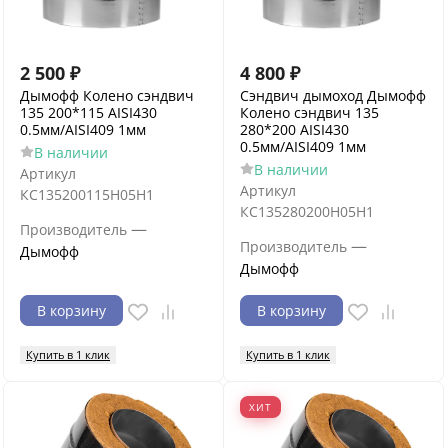
2 500
₽
4 800
₽
Дымофф Колено сэндвич
Сэндвич дымоход Дымофф
135 200*115 AISI430
Колено сэндвич 135
0.5мм/AISI409 1мм
280*200 AISI430
0.5мм/AISI409 1мм
В наличии
В наличии
Артикул
Артикул
КС135200115Н05Н1
КС135280200Н05Н1
—
Производитель
—
Производитель
Дымофф
Дымофф
В корзину
В корзину
Купить в 1 клик
Купить в 1 клик
ХИТ