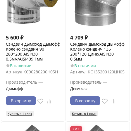
5 600
₽
4 709
₽
Сэндвич дымоход Дымофф
Сэндвич дымоход Дымофф
Колено сэндвич 90
Колено сэндвич 135
280*200 AISI430
200*120 Цинк/AISI430
0.5мм/AISI409 1мм
0.5мм
В наличии
В наличии
Артикул
КС90280200Н05Н1
Артикул
КС135200120ЦН05
—
—
Производитель
Производитель
Дымофф
Дымофф
В корзину
В корзину
Купить в 1 клик
Купить в 1 клик
ХИТ