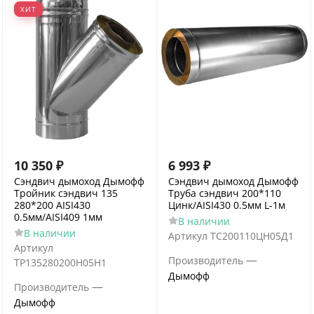
ХИТ
10 350
₽
6 993
₽
Сэндвич дымоход Дымофф
Сэндвич дымоход Дымофф
Тройник сэндвич 135
Труба сэндвич 200*110
280*200 AISI430
Цинк/AISI430 0.5мм L-1м
0.5мм/AISI409 1мм
В наличии
В наличии
Артикул
ТС200110ЦН05Д1
Артикул
—
Производитель
ТР135280200Н05Н1
Дымофф
—
Производитель
Дымофф