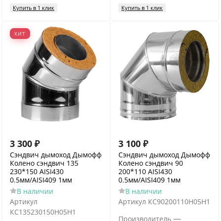
Купить в 1 клик
Купить в 1 клик
ХИТ
3 300
₽
3 100
₽
Сэндвич дымоход Дымофф
Сэндвич дымоход Дымофф
Колено сэндвич 135
Колено сэндвич 90
230*150 AISI430
200*110 AISI430
0.5мм/AISI409 1мм
0.5мм/AISI409 1мм
В наличии
В наличии
Артикул
Артикул
КС90200110Н05Н1
КС135230150Н05Н1
—
Производитель