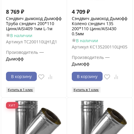
8 769
₽
4 709
₽
Сэндвич дымоход Дымофф
Сэндвич дымоход Дымофф
Труба сэндвич 200*110
Колено сэндвич 135
Цинк/AISI409 1мм L-1м
200*110 Цинк/AISI430
0.5мм
В наличии
В наличии
Артикул
ТС200110ЦН1Д1
Артикул
КС135200110ЦН05
—
Производитель
—
Производитель
Дымофф
Дымофф
В корзину
В корзину
Купить в 1 клик
Купить в 1 клик
ХИТ