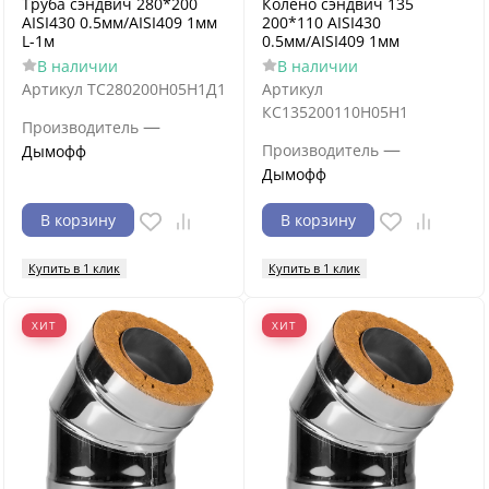
Труба сэндвич 280*200
Колено сэндвич 135
AISI430 0.5мм/AISI409 1мм
200*110 AISI430
L-1м
0.5мм/AISI409 1мм
В наличии
В наличии
Артикул
ТС280200Н05Н1Д1
Артикул
КС135200110Н05Н1
—
Производитель
—
Производитель
Дымофф
Дымофф
В корзину
В корзину
Купить в 1 клик
Купить в 1 клик
ХИТ
ХИТ