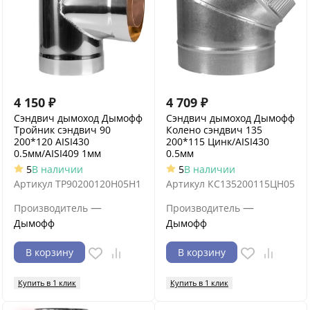
4 150
₽
4 709
₽
Сэндвич дымоход Дымофф
Сэндвич дымоход Дымофф
Тройник сэндвич 90
Колено сэндвич 135
200*120 AISI430
200*115 Цинк/AISI430
0.5мм/AISI409 1мм
0.5мм
5
В наличии
5
В наличии
Артикул
ТР90200120Н05Н1
Артикул
КС135200115ЦН05
—
—
Производитель
Производитель
Дымофф
Дымофф
В корзину
В корзину
Купить в 1 клик
Купить в 1 клик