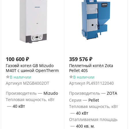
100 600
₽
359 576
₽
Газовй котел GB Mizudo
Пеллетный котёл Zota
M40Т c шиной OpenTherm
Pellet 40S
В наличии
В наличии
Артикул
MZGB4002OT
Артикул
PL4931122040
—
—
Производитель
Mizudo
Производитель
ZOTA
Тепловая мощность, кВт
—
Серия
Pellet
—
40 кВт
Тепловая мощность, кВт
—
40 кВт
Отапливаемая площадь
—
400 кв. м.