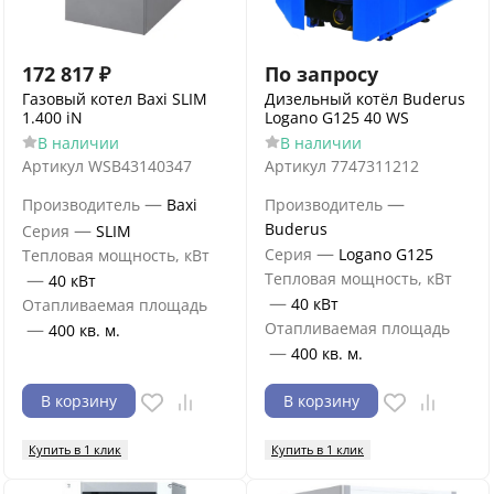
172 817
₽
По запросу
Газовый котел Baxi SLIM
Дизельный котёл Buderus
1.400 iN
Logano G125 40 WS
В наличии
В наличии
Артикул
WSB43140347
Артикул
7747311212
—
—
Производитель
Baxi
Производитель
—
Buderus
Серия
SLIM
—
Серия
Logano G125
Тепловая мощность, кВт
—
Тепловая мощность, кВт
40 кВт
—
40 кВт
Отапливаемая площадь
—
Отапливаемая площадь
400 кв. м.
—
400 кв. м.
В корзину
В корзину
Купить в 1 клик
Купить в 1 клик