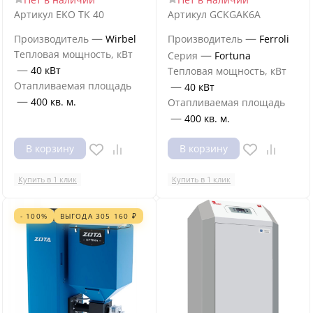
Артикул
EKO TK 40
Артикул
GCKGAK6A
—
—
Производитель
Wirbel
Производитель
Ferroli
Тепловая мощность, кВт
—
Серия
Fortuna
—
40 кВт
Тепловая мощность, кВт
Отапливаемая площадь
—
40 кВт
—
400 кв. м.
Отапливаемая площадь
—
400 кв. м.
В корзину
В корзину
Купить в 1 клик
Купить в 1 клик
- 100%
ВЫГОДА
305 160
₽