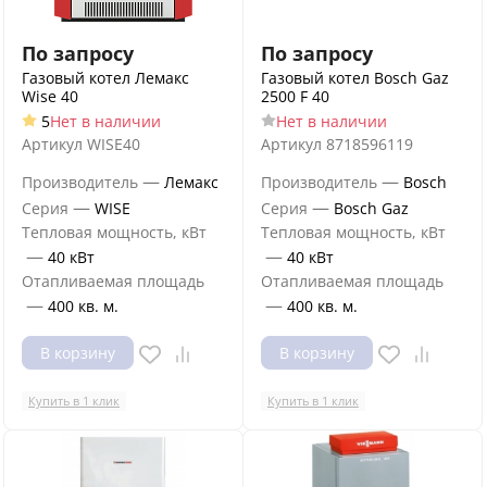
По запросу
По запросу
Газовый котел Лемакс
Газовый котел Bosch Gaz
Wise 40
2500 F 40
5
Нет в наличии
Нет в наличии
Артикул
WISE40
Артикул
8718596119
—
—
Производитель
Лемакс
Производитель
Bosch
—
—
Серия
WISE
Серия
Bosch Gaz
Тепловая мощность, кВт
Тепловая мощность, кВт
—
—
40 кВт
40 кВт
Отапливаемая площадь
Отапливаемая площадь
—
—
400 кв. м.
400 кв. м.
В корзину
В корзину
Купить в 1 клик
Купить в 1 клик