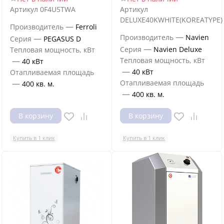
Артикул
0F4U5TWA
Артикул
DELUXE40KWHITE(KOREATYPE)
—
Производитель
Ferroli
—
Производитель
Navien
—
Серия
PEGASUS D
—
Серия
Navien Deluxe
Тепловая мощность, кВт
—
Тепловая мощность, кВт
40 кВт
—
40 кВт
Отапливаемая площадь
—
Отапливаемая площадь
400 кв. м.
—
400 кв. м.
В корзину
В корзину
Купить в 1 клик
Купить в 1 клик