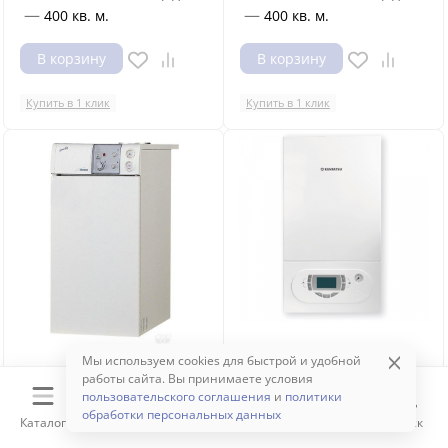
—
—
400 кв. м.
400 кв. м.
В корзину
В корзину
Купить в 1 клик
Купить в 1 клик
Мы используем cookies для быстрой и удобной
По запросу
По запросу
работы сайта. Вы принимаете условия
пользовательского соглашения
и
политики
Газовый котел SIME RX 37
Газовый котел Kentatsu
обработки персональных данных
E
Nobby Balance 40-1CS
Каталог
Корзина
Избранное
Сравнение
Поиск
Нет в наличии
Нет в наличии