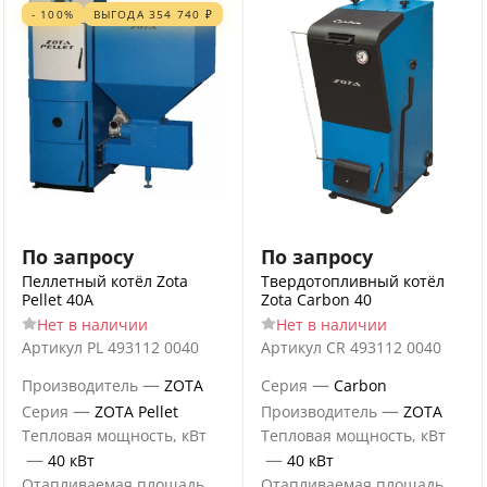
- 100%
ВЫГОДА
354 740
₽
По запросу
По запросу
Пеллетный котёл Zota
Твердотопливный котёл
Pellet 40А
Zota Carbon 40
Нет в наличии
Нет в наличии
Артикул
PL 493112 0040
Артикул
CR 493112 0040
—
—
Производитель
ZOTA
Серия
Carbon
—
—
Серия
ZOTA Pellet
Производитель
ZOTA
Тепловая мощность, кВт
Тепловая мощность, кВт
—
—
40 кВт
40 кВт
Отапливаемая площадь
Отапливаемая площадь