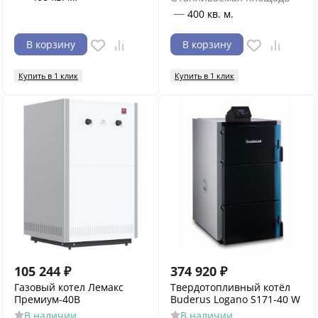
—
400 кв. м.
В корзину
В корзину
Купить в 1 клик
Купить в 1 клик
105 244
₽
374 920
₽
Газовый котел Лемакс
Твердотопливный котёл
Премиум-40B
Buderus Logano S171-40 W
В наличии
В наличии