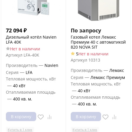
72 094
₽
По запросу
Дизельный котёл Navien
Газовый котел Лемакс
LFA 40K
Премиум 40 с автоматикой
820 NOVA SIT
Нет в наличии
5
Нет в наличии
Артикул
LFA-40K
Артикул
10313
—
Производитель
Navien
—
Производитель
Лемакс
—
Серия
LFA
—
Серия
Лемакс Премиум
Тепловая мощность, кВт
Тепловая мощность, кВт
—
40 кВт
—
40 кВт
Отапливаемая площадь
Отапливаемая площадь
—
400 кв. м.
—
400 кв. м.
В корзину
В корзину
Купить в 1 клик
Купить в 1 клик