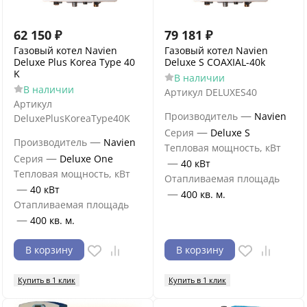
62 150
₽
79 181
₽
Газовый котел Navien
Газовый котел Navien
Deluxe Plus Korea Type 40
Deluxe S COAXIAL-40k
K
В наличии
В наличии
Артикул
DELUXES40
Артикул
—
Производитель
Navien
DeluxePlusKoreaType40K
—
Серия
Deluxe S
—
Производитель
Navien
Тепловая мощность, кВт
—
Серия
Deluxe One
—
40 кВт
Тепловая мощность, кВт
Отапливаемая площадь
—
40 кВт
—
400 кв. м.
Отапливаемая площадь
—
400 кв. м.
В корзину
В корзину
Купить в 1 клик
Купить в 1 клик