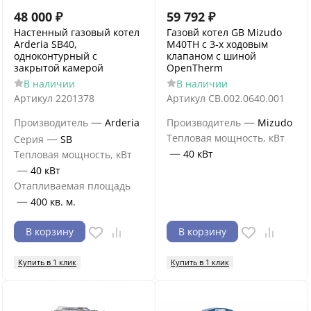
48 000
₽
59 792
₽
Настенный газовый котел
Газовй котел GB Mizudo
Arderia SB40,
M40ТH c 3-х ходовым
одноконтурный с
клапаном с шиной
закрытой камерой
OpenTherm
В наличии
В наличии
Артикул
2201378
Артикул
CB.002.0640.001
—
—
Производитель
Arderia
Производитель
Mizudo
—
Тепловая мощность, кВт
Серия
SB
—
40 кВт
Тепловая мощность, кВт
—
40 кВт
Отапливаемая площадь
—
400 кв. м.
В корзину
В корзину
Купить в 1 клик
Купить в 1 клик