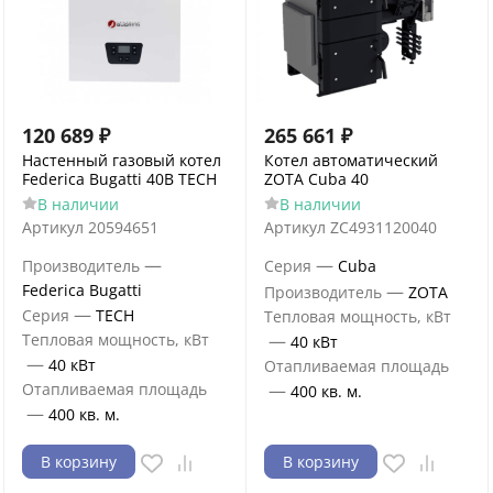
120 689
₽
265 661
₽
Настенный газовый котел
Котел автоматический
Federica Bugatti 40B TECH
ZOTA Cuba 40
В наличии
В наличии
Артикул
20594651
Артикул
ZC4931120040
—
—
Производитель
Серия
Cuba
Federica Bugatti
—
Производитель
ZOTA
—
Серия
TECH
Тепловая мощность, кВт
Тепловая мощность, кВт
—
40 кВт
—
40 кВт
Отапливаемая площадь
Отапливаемая площадь
—
400 кв. м.
—
400 кв. м.
В корзину
В корзину