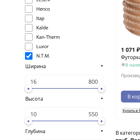
Henco
Itap
Kalde
Kan-Therm
Luxor
1 071
₽
N.T.M.
Футорка
В нал
Navien
Ширина
Ostendorf
Произво
Oventrop
Rehau
В ко
Высота
S.A.V.
Купить в 
Valtec
Viega
Джилекс
Глубина
В категор