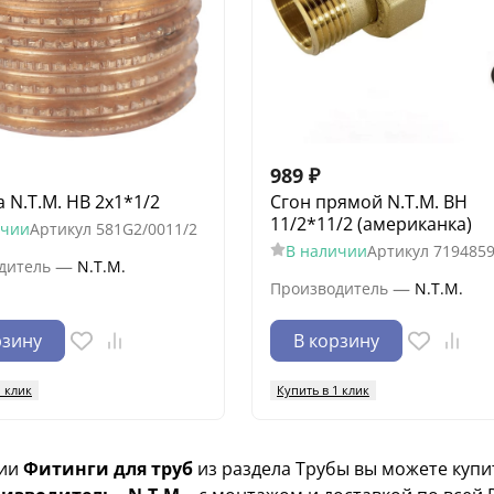
989
₽
 N.T.M. НВ 2х1*1/2
Сгон прямой N.T.M. ВН
11/2*11/2 (американка)
ичии
Артикул
581G2/0011/2
В наличии
Артикул
719485
—
дитель
N.T.M.
—
Производитель
N.T.M.
рзину
В корзину
1 клик
Купить в 1 клик
ии
Фитинги для труб
из раздела Трубы вы можете куп