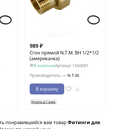
989
₽
Сгон прямой N.T.M. ВН 1/2*1/2
(американка)
9
В наличии
Артикул
1500087
—
Производитель
N.T.M.
В корзину
Купить в 1 клик
ить понравившийся вам товар
Фитинги для