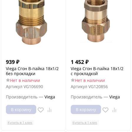
939
₽
1 452
₽
Viega Сгон В-пайка 18х1/2
Viega Сгон В-пайка 18х1/2
без прокладки
с прокладкой
Нет в наличии
Нет в наличии
Артикул
VG106690
Артикул
VG120856
—
—
Производитель
Viega
Производитель
Viega
В корзину
В корзину
Купить в 1 клик
Купить в 1 клик