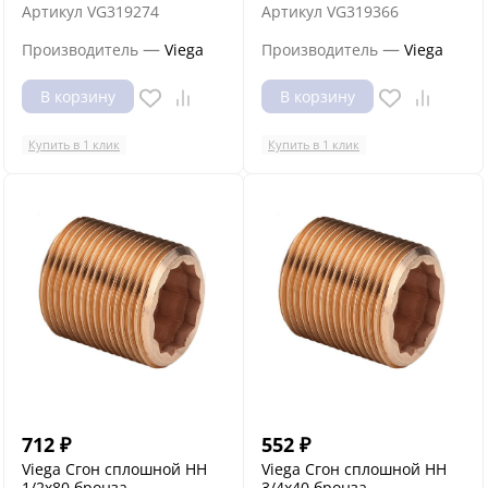
Артикул
VG319274
Артикул
VG319366
—
—
Производитель
Viega
Производитель
Viega
В корзину
В корзину
Купить в 1 клик
Купить в 1 клик
712
₽
552
₽
Viega Сгон сплошной НН
Viega Сгон сплошной НН
1/2x80 бронза
3/4x40 бронза