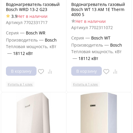
Водонагреватель газовый
Водонагреватель газовый
Bosch WRD 13-2 G23
Bosch WT 13 AM 1E Therm
4000 S
3.9
Нет в наличии
Нет в наличии
Артикул
7702331717
Артикул
7702311072
—
Серия
Bosch WR
—
Серия
Bosch WT
—
Производитель
Bosch
—
Производитель
Bosch
Тепловая мощность, кВт
Тепловая мощность, кВт
—
18112 кВт
—
18112 кВт
В корзину
В корзину
Купить в 1 клик
Купить в 1 клик