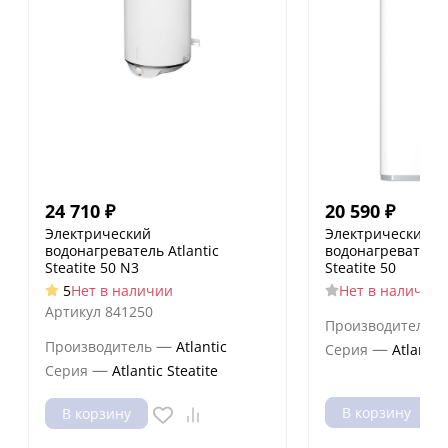
24 710
₽
20 590
₽
Электрический
Электрический
водонагреватель Atlantic
водонагреватель A
Steatite 50 N3
Steatite 50
5
Нет в наличии
Нет в наличии
Артикул
841250
Производитель
—
Производитель
Atlantic
—
Серия
Atlantic
—
Серия
Atlantic Steatite
В корзину
В корзину