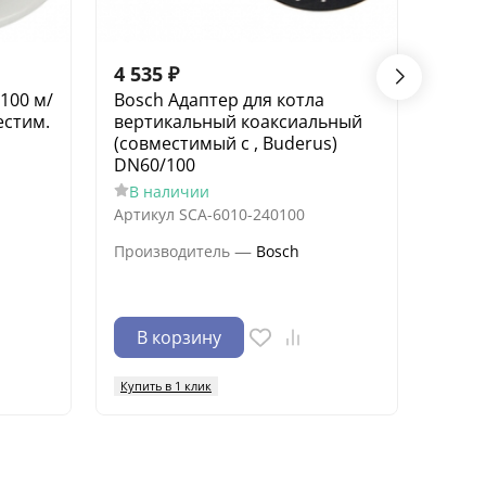
4 535
₽
157 
100 м/
Bosch Адаптер для котла
Газо
естим.
вертикальный коаксиальный
W ZS
(совместимый с , Buderus)
В н
DN60/100
Произ
В наличии
Сери
Артикул
SCA-6010-240100
Тепло
—
Производитель
Bosch
Отапл
267 кв
В корзину
В 
Купить в 1 клик
Купить