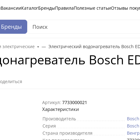
ы
Вакансии
Каталог
Бренды
Правила
Полезные статьи
Отзывы поку
Бренды
и электрические
Электрический водонагреватель Bosch ED
онагреватель Bosch ED
оделиться
Артикул:
7733000021
Характеристики
Производитель
Bosch
Серия
Bosch
Страна производителя
Венгр