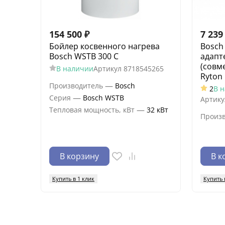
154 500
₽
7 239
Бойлер косвенного нагрева
Bosch
Bosch WSTB 300 C
адапт
(совм
В наличии
Артикул
8718545265
Ryton
—
Производитель
Bosch
2
В 
—
Серия
Bosch WSTB
Артику
—
Тепловая мощность, кВт
32 кВт
Произ
В корзину
В к
Купить в 1 клик
Купить 