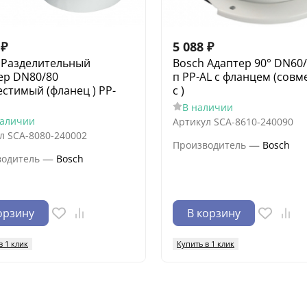
₽
5 088
₽
 Разделительный
Bosch Адаптер 90° DN60/
ер DN80/80
п PP-AL с фланцем (совм
естимый (фланец ) PP-
с )
В наличии
наличии
Артикул
SCA-8610-240090
л
SCA-8080-240002
—
Производитель
Bosch
—
водитель
Bosch
орзину
В корзину
в 1 клик
Купить в 1 клик