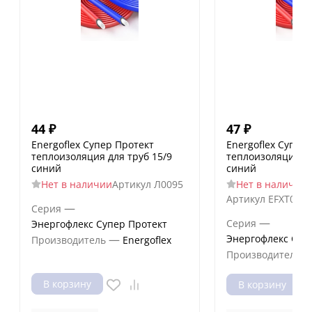
44
₽
47
₽
Energoflex Супер Протект
Energoflex Супер
теплоизоляция для труб 15/9
теплоизоляция дл
синий
синий
Нет в наличии
Артикул
Л0095
Нет в наличии
Артикул
EFXT018
—
Серия
—
Серия
Энергофлекс Супер Протект
—
Энергофлекс Суп
Производитель
Energoflex
Производитель
В корзину
В корзину