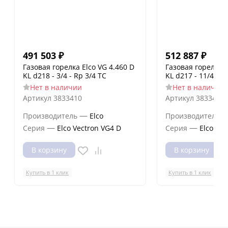
491 503
₽
512 887
₽
Газовая горелка Elco VG 4.460 D
Газовая горелка E
KL d218 - 3/4 - Rp 3/4 TC
KL d217 - 11/4 - R
Нет в наличии
Нет в наличии
Артикул
3833410
Артикул
3833408
—
Производитель
Elco
Производитель
—
—
Серия
Elco Vectron VG4 D
Серия
Elco Vec
В корзину
В корзину
Купить в 1 клик
Купить в 1 клик