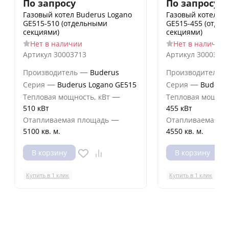
По запросу
По запросу
Газовый котел Buderus Logano
Газовый котел Bu
GE515-510 (отдельными
GE515-455 (отде
секциями)
секциями)
Нет в наличии
Нет в наличии
Артикул
30003713
Артикул
3000371
—
Производитель
Buderus
Производитель
—
—
Серия
Buderus Logano GE515
Серия
Buderus
—
Тепловая мощность, кВт
Тепловая мощнос
510 кВт
455 кВт
—
Отапливаемая площадь
Отапливаемая п
5100 кв. м.
4550 кв. м.
В корзину
В корзину
Купить в 1 клик
Купить в 1 клик