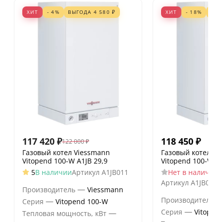
ХИТ
- 4%
ВЫГОДА
4 580
₽
ХИТ
- 18%
ВЫ
117 420
₽
118 450
₽
122 000
₽
Газовый котел Viessmann
Газовый котел V
Vitopend 100-W A1JB 29,9
Vitopend 100-W A
5
В наличии
Артикул
A1JB011
Нет в наличии
Артикул
A1JB012
—
Производитель
Viessmann
Производитель
—
Серия
Vitopend 100-W
—
Серия
Vitopen
—
Тепловая мощность, кВт