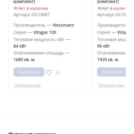
(комплект)
(комплект)
Нет в наличии
Нет в наличии
Артикул
GS1DB87
Артикул
GS1DB88
—
Производитель
Viessmann
Производитель
—
—
Серия
Vitogas 100
Серия
Vitogas 
—
Тепловая мощность, кВт
Тепловая мощнос
84 кВт
96 кВт
—
Отапливаемая площадь
Отапливаемая п
1680 кв. м.
1920 кв. м.
В корзину
В корзину
Купить в 1 клик
Купить в 1 клик