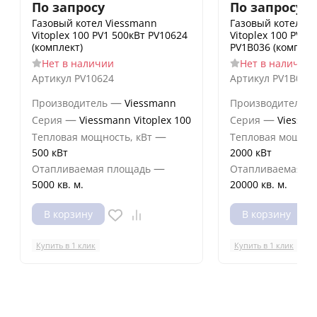
По запросу
По запросу
Газовый котел Viessmann
Газовый котел V
Vitoplex 100 PV1 500кВт PV10624
Vitoplex 100 PV1B
(комплект)
PV1B036 (комплек
Нет в наличии
Нет в наличии
Артикул
PV10624
Артикул
PV1B036
—
Производитель
Viessmann
Производитель
—
—
Серия
Viessmann Vitoplex 100
Серия
Viessma
—
Тепловая мощность, кВт
Тепловая мощнос
500 кВт
2000 кВт
—
Отапливаемая площадь
Отапливаемая п
5000 кв. м.
20000 кв. м.
В корзину
В корзину
Купить в 1 клик
Купить в 1 клик