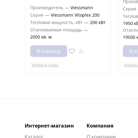
Произ
—
Производитель
Viessmann
Серия
—
Серия
Viessmann Vitoplex 200
Теплов
—
Тепловая мощность, кВт
200 кВт
1950 к
—
Отапливаемая площадь
Отапл
2000 кв. м.
19500 к
В корзину
В к
Купить в 1 клик
Купить 
Интернет-магазин
Компания
Каталог
О компании