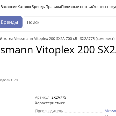
ы
Вакансии
Каталог
Бренды
Правила
Полезные статьи
Отзывы поку
Бренды
й котел Viessmann Vitoplex 200 SX2A 700 кВт SX2A775 (комплект)
smann Vitoplex 200 SX
оделиться
Артикул:
SX2A775
Характеристики
Производитель
Viess