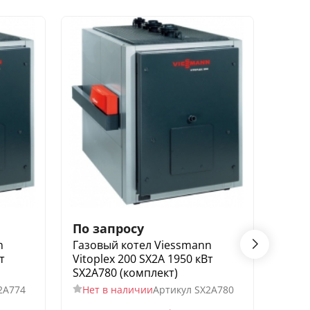
По запросу
По з
n
Газовый котел Viessmann
Газо
т
Vitoplex 200 SX2A 1950 кВт
Vitop
SX2A780 (комплект)
SX2A
2A774
Нет в наличии
Артикул
SX2A780
Нет