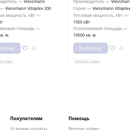
—
—
водитель
Viessmann
Производитель
Viessman
—
—
Viessmann Vitoplex 200
Серия
Viessmann Vitople
—
—
ая мощность, кВт
Тепловая мощность, кВт
Вт
1950 кВт
—
—
иваемая площадь
Отапливаемая площадь
в. м.
19500 кв. м.
орзину
В корзину
в 1 клик
Купить в 1 клик
Покупателям
Помощь
Условия оплаты
Вопрос-ответ