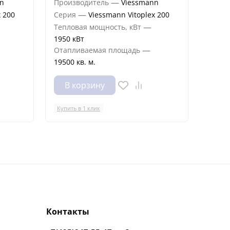
—
n
Производитель
Viessmann
Произ
—
x 200
Серия
Viessmann Vitoplex 200
Сери
—
Тепловая мощность, кВт
Тепло
1950 кВт
1950 
—
Отапливаемая площадь
Отапл
19500 кв. м.
19500 
В корзину
В 
Купить в 1 клик
Купить
Контакты