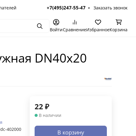
+7(495)247-55-47
пателей
Заказать звонок
Поиск
Войти
Сравнение
Избранное
Корзина
ужная DN40х20
22
₽
В наличии
я
rdc-402000
В корзину