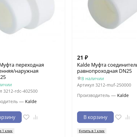
21
₽
 Муфта переходная
Kalde Муфта соединител
енняя/наружная
равнопроходная DN25
25
В наличии
личии
Артикул
3212-muf-250000
л
3212-rdc-402500
—
Производитель
Kalde
—
водитель
Kalde
орзину
В корзину
в 1 клик
Купить в 1 клик