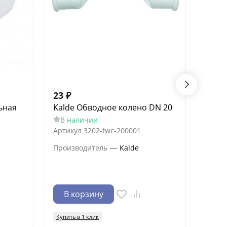
23
₽
21
₽
ьная
Kalde Обводное колено DN 20
Kald
поли
В наличии
В н
Артикул
3202-twc-200001
Артик
—
Производитель
Kalde
Произ
В корзину
В 
Купить в 1 клик
Купить