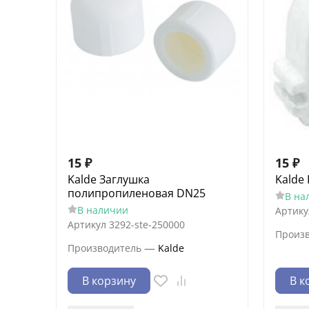
15
₽
15
₽
Kalde Заглушка
Kalde
полипропиленовая DN25
В на
В наличии
Артику
Артикул
3292-ste-250000
Произ
—
Производитель
Kalde
В корзину
В к