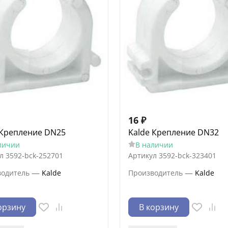
16
₽
 Крепление DN25
Kalde Крепление DN32
личии
В наличии
л
3592-bck-252701
Артикул
3592-bck-323401
—
—
водитель
Kalde
Производитель
Kalde
орзину
В корзину