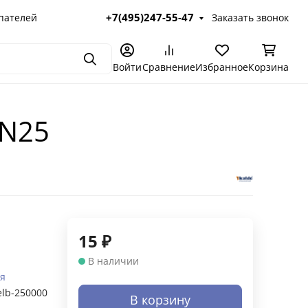
+7(495)247-55-47
пателей
Заказать звонок
Поиск
Войти
Сравнение
Избранное
Корзина
DN25
15
₽
В наличии
я
elb-250000
В корзину