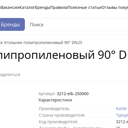
ы
Вакансии
Каталог
Бренды
Правила
Полезные статьи
Отзывы поку
Бренды
de Угольник полипропиленовый 90° DN25
олипропиленовый 90° 
оделиться
Артикул:
3212-elb-250000
Характеристики
Производитель
Kalde
Страна производителя
Турци
Код производителя
3212-