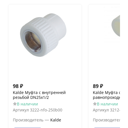
98
₽
89
₽
Kalde Муфта с внутренней
Kalde Муфта сое
резьбой DN25x1/2
равнопроходная
В наличии
В наличии
Артикул
3222-nfo-250b00
Артикул
3212-muf
—
Производитель
Kalde
Производитель