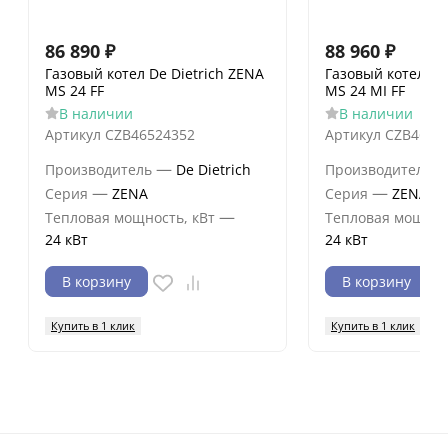
86 890
₽
88 960
₽
Газовый котел De Dietrich ZENA
Газовый котел De
MS 24 FF
MS 24 MI FF
В наличии
В наличии
Артикул
CZB46524352
Артикул
CZB4662
—
Производитель
De Dietrich
Производитель
—
—
Серия
ZENA
Серия
ZENA
—
Тепловая мощность, кВт
Тепловая мощнос
24 кВт
24 кВт
В корзину
В корзину
Купить в 1 клик
Купить в 1 клик