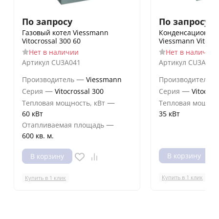
По запросу
По запросу
Газовый котел Viessmann
Конденсационный
Vitocrossal 300 60
Viessmann Vitocro
Нет в наличии
Нет в наличии
Артикул
CU3A041
Артикул
CU3A039
—
Производитель
Viessmann
Производитель
—
—
Серия
Vitocrossal 300
Серия
Vitocros
—
Тепловая мощность, кВт
Тепловая мощнос
60 кВт
35 кВт
—
Отапливаемая площадь
600 кв. м.
В корзину
В корзину
Купить в 1 клик
Купить в 1 клик