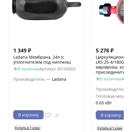
1 349
₽
5 278
₽
Ladana Мембрана, 24л (с
Циркуляционный 
уплотнителем под ниппель)
LRS 25-4/180G(каб
евровилка, компл
В наличии
Артикул
30105002
присоединителей
—
В наличии
Арти
Производитель
Ladana
Производитель
Тепловая мощнос
0.65 кВт
В корзину
В корзину
Купить в 1 клик
Купить в 1 клик