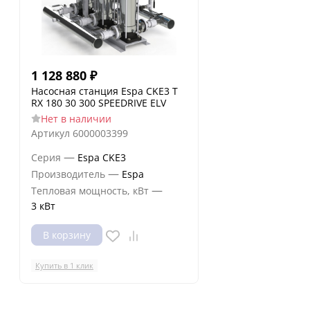
1 128 880
₽
Насосная станция Espa CKE3 T
RX 180 30 300 SPEEDRIVE ELV
Нет в наличии
Артикул
6000003399
—
Серия
Espa CKE3
—
Производитель
Espa
—
Тепловая мощность, кВт
3 кВт
В корзину
Купить в 1 клик