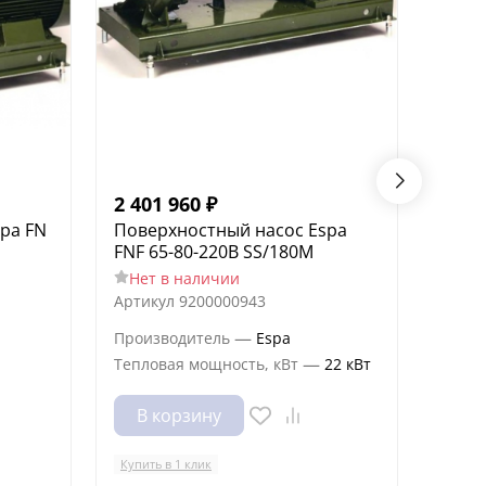
2 401 960
₽
2 38
pa FN
Поверхностный насос Espa
Пове
FNF 65-80-220B SS/180M
FNF 1
Нет в наличии
Нет
Артикул
9200000943
Артик
—
Производитель
Espa
Произ
—
Тепловая мощность, кВт
22 кВт
В корзину
В 
Купить в 1 клик
Купить