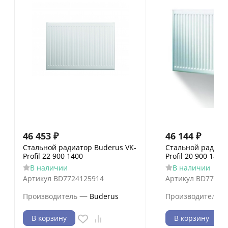
46 453
₽
46 144
₽
Стальной радиатор Buderus VK-
Стальной радиат
Profil 22 900 1400
Profil 20 900 1800
В наличии
В наличии
Артикул
BD7724125914
Артикул
BD77241
—
Производитель
Buderus
Производитель
В корзину
В корзину