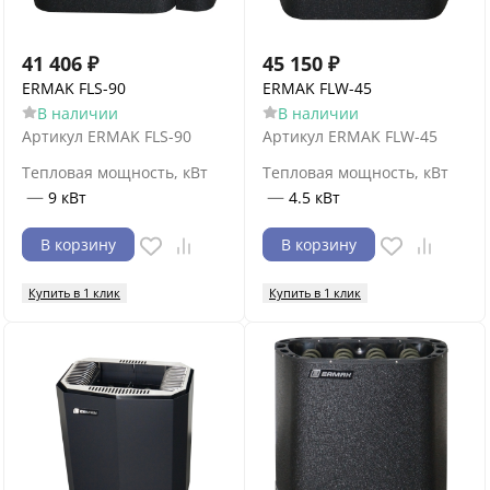
41 406
₽
45 150
₽
ERMAK FLS-90
ERMAK FLW-45
В наличии
В наличии
Артикул
ERMAK FLS-90
Артикул
ERMAK FLW-45
Тепловая мощность, кВт
Тепловая мощность, кВт
—
—
9 кВт
4.5 кВт
В корзину
В корзину
Купить в 1 клик
Купить в 1 клик