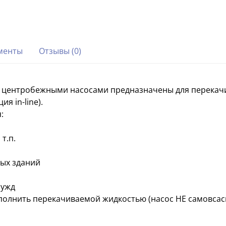
менты
Отзывы (0)
 центробежными насосами предназначены для перекач
я in-line).
:
т.п.
ных зданий
нужд
олнить перекачиваемой жидкостью (насос НЕ самовсасы