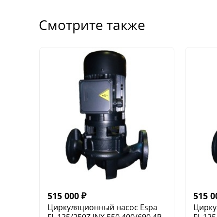
Смотрите также
515 000
₽
515 0
Циркуляционный насос Espa
Цирку
FL 125/250Z INX 550 400/690 4P
FL 125