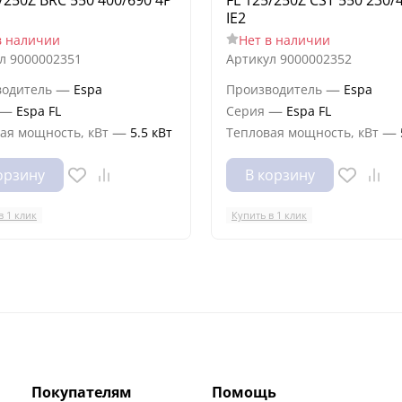
IE2
в наличии
Нет в наличии
л
9000002351
Артикул
9000002352
—
—
водитель
Espa
Производитель
Espa
—
—
Espa FL
Серия
Espa FL
—
—
ая мощность, кВт
5.5 кВт
Тепловая мощность, кВт
орзину
В корзину
в 1 клик
Купить в 1 клик
Покупателям
Помощь