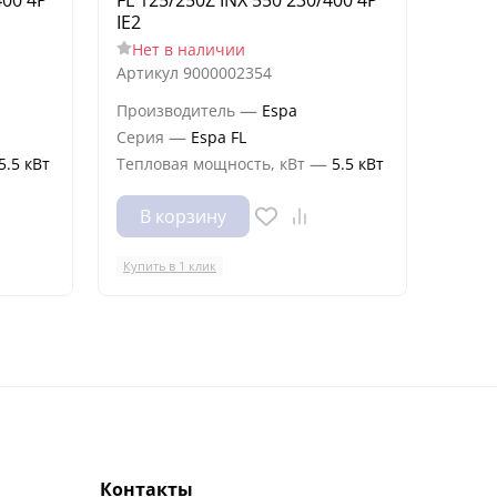
IE2
IE2
Нет в наличии
Нет
Артикул
9000002354
Артик
—
Производитель
Espa
Произ
—
Серия
Espa FL
Сери
—
5.5 кВт
Тепловая мощность, кВт
5.5 кВт
Тепло
В корзину
В 
Купить в 1 клик
Купить
Контакты