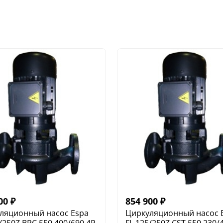
00
₽
854 900
₽
ляционный насос Espa
Циркуляционный насос 
/250Z BRC 550 400/690 4P
FL 125/250Z CST 550 230/