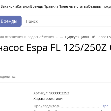
ы
Вакансии
Каталог
Бренды
Правила
Полезные статьи
Отзывы поку
Бренды
ля отопления и водоснабжения
Циркуляционный насос Espa
сос Espa FL 125/250Z 
оделиться
Артикул:
9000002353
Характеристики
Производитель
Espa