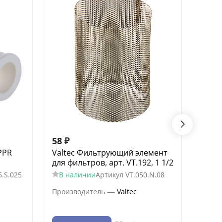
58
₽
58
₽
PPR
Valtec Фильтрующий элемент
Valte
для фильтров, арт. VT.192, 1 1/2
фити
6.S.025
В наличии
Артикул
VT.050.N.08
В н
Артик
—
Производитель
Valtec
Произ