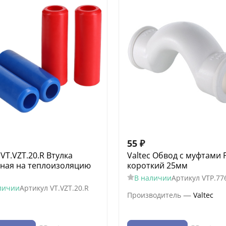
55
₽
 VT.VZT.20.R Втулка
Valtec Обвод с муфтами 
ная на теплоизоляцию
короткий 25мм
В наличии
Артикул
VTP.77
личии
Артикул
VT.VZT.20.R
—
Производитель
Valtec