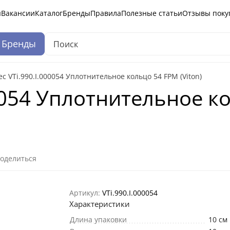
ы
Вакансии
Каталог
Бренды
Правила
Полезные статьи
Отзывы поку
Бренды
tec VTi.990.I.000054 Уплотнительное кольцо 54 FPM (Viton)
00054 Уплотнительное 
оделиться
Артикул:
VTi.990.I.000054
Характеристики
Длина упаковки
10 см