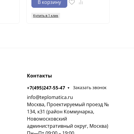
В корзину
В 
Купить в 1 клик
Купить
Контакты
+7(495)247-55-47
Заказать звонок
info@teplomatica.ru
Москва, Проектируемый проезд №
134, к31 (район Коммунарка,
Новомосковский
административный округ, Москва)
Пн—Пт 09:00 – 19:00