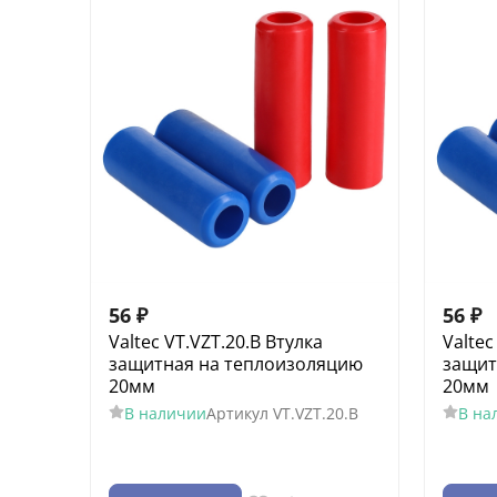
56
₽
56
₽
Valtec VT.VZT.20.B Втулка
Valtec
защитная на теплоизоляцию
защит
20мм
20мм
В наличии
Артикул
VT.VZT.20.B
В на