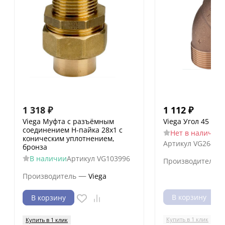
1 318
₽
1 112
₽
Viega Муфта с разъёмным
Viega Угол 45 НВ 
соединением Н-пайка 28х1 с
Нет в наличии
коническим уплотнением,
Артикул
VG26416
бронза
В наличии
Артикул
VG103996
Производитель
—
Производитель
Viega
В корзину
В корзину
Купить в 1 клик
Купить в 1 клик