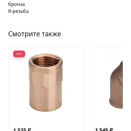
бронза
R-резьба
Смотрите также
ХИТ
1 535
₽
1 545
₽